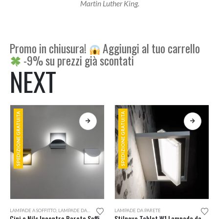
Martin Luther King.
Promo in chiusura!
Aggiungi al tuo carrello
-9% su prezzi già scontati
NEXT
SPEDIZIONE GRATUITA
SPEDIZIONE GRATUITA
Questo
Questo
LAMPADE A SOFFITTO
,
LAMPADE DA PARETE
LAMPADE DA PARETE
prodotto
prodotto
Cini e Nils Incontro Parete Soffitto LED On Off
Stilnovo Tablet W1 Lampada da Parete L24