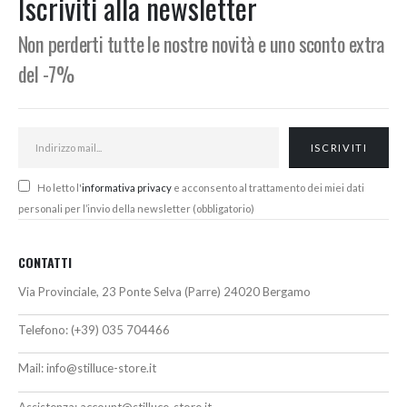
Iscriviti alla newsletter
opzioni
possono
Non perderti tutte le nostre novità e uno sconto extra
essere
del -7%
scelte
nella
pagina
del
prodotto
Ho letto l'
informativa privacy
e acconsento al trattamento dei miei dati
personali per l’invio della newsletter (obbligatorio)
CONTATTI
Via Provinciale, 23 Ponte Selva (Parre) 24020 Bergamo
Telefono:
(+39) 035 704466
Mail:
info@stilluce-store.it
Assistenza:
account@stilluce-store.it