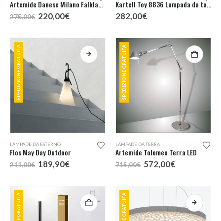
Artemide Danese Milano Falkland 53 Lampada Sospensione
Kartell Toy 8836 Lampada da tavolo
Il
Il
220,00
€
282,00
€
275,00
€
prezzo
prezzo
originale
attuale
era:
è:
275,00€.
220,00€.
SPEDIZIONE GRATUITA
SPEDIZIONE GRATUITA
Questo
LAMPADE DA ESTERNO
LAMPADE DA TERRA
prodotto
Flos May Day Outdoor
Artemide Tolomeo Terra LED
ha
Il
Il
Il
Il
189,90
€
572,00
€
211,00
€
715,00
€
più
prezzo
prezzo
prezzo
prezzo
originale
attuale
originale
attuale
varianti.
era:
è:
era:
è:
Le
211,00€.
189,90€.
715,00€.
572,00€.
SPEDIZIONE GRATUITA
SPEDIZIONE GRATUITA
opzioni
possono