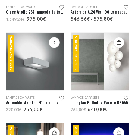
Questo
LAMPADE DA TAVOLO
LAMPADE DA PARETE
prodotto
Oluce Atollo 237 lampada da tavolo vetro H. 50
Artemide A.24 Wall 90 Lampada da Parete
ha
Il
Il
Fascia
975,00
€
546,56
€
-
575,80
€
1.149,24
€
più
prezzo
prezzo
di
originale
attuale
prezzo:
varianti.
era:
è:
da
Le
1.149,24€.
975,00€.
546,56€
SPEDIZIONE GRATUITA
SPEDIZIONE GRATUITA
a
opzioni
575,80€
possono
essere
scelte
nella
pagina
del
prodotto
Questo
LAMPADE DA PARETE
LAMPADE DA PARETE
prodotto
Artemide Melete LED Lampada Parete
Luceplan Bulbullia Parete D95A5
ha
Il
Il
Il
Il
256,00
€
640,00
€
320,00
€
764,00
€
più
prezzo
prezzo
prezzo
prezzo
originale
attuale
originale
attuale
varianti.
era:
è:
era:
è:
Le
320,00€.
256,00€.
764,00€.
640,00€.
opzioni