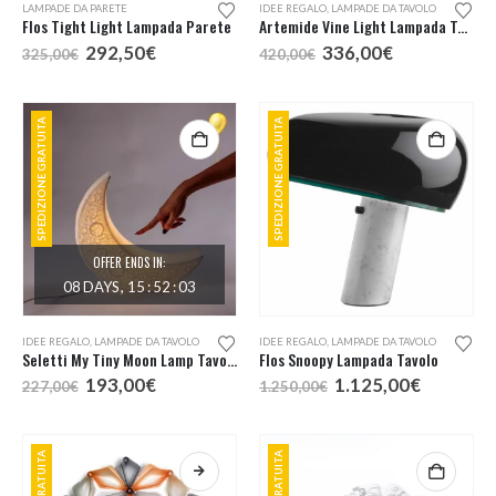
LAMPADE DA PARETE
IDEE REGALO
,
LAMPADE DA TAVOLO
Flos Tight Light Lampada Parete
Artemide Vine Light Lampada Tavolo
Il
Il
Il
Il
292,50
€
336,00
€
325,00
€
420,00
€
prezzo
prezzo
prezzo
prezzo
originale
attuale
originale
attuale
era:
è:
era:
è:
325,00€.
292,50€.
420,00€.
336,00€.
SPEDIZIONE GRATUITA
SPEDIZIONE GRATUITA
OFFER ENDS IN:
08
DAYS
15
:
52
:
02
IDEE REGALO
,
LAMPADE DA TAVOLO
IDEE REGALO
,
LAMPADE DA TAVOLO
Seletti My Tiny Moon Lamp Tavolo
Flos Snoopy Lampada Tavolo
Il
Il
Il
Il
193,00
€
1.125,00
€
227,00
€
1.250,00
€
prezzo
prezzo
prezzo
prezzo
originale
attuale
originale
attuale
era:
è:
era:
è:
227,00€.
193,00€.
1.250,00€.
1.125,00