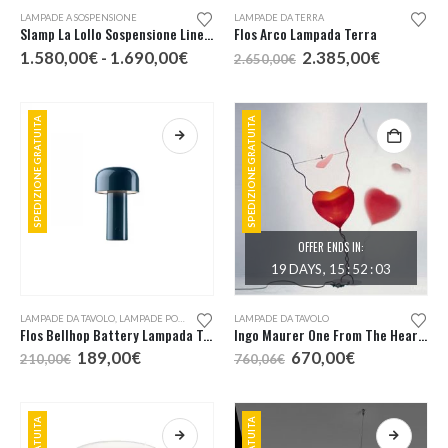
Questo
LAMPADE A SOSPENSIONE
LAMPADE DA TERRA
prodotto
Slamp La Lollo Sospensione Lineare 140
Flos Arco Lampada Terra
ha
Fascia
Il
Il
1.580,00
€
-
1.690,00
€
2.385,00
€
2.650,00
€
più
di
prezzo
prezzo
prezzo:
originale
attuale
varianti.
da
era:
è:
Le
1.580,00€
2.650,00€.
2.385,00
SPEDIZIONE GRATUITA
SPEDIZIONE GRATUITA
a
opzioni
1.690,00€
possono
essere
scelte
nella
pagina
OFFER ENDS IN:
del
19
DAYS
15
:
52
:
02
prodotto
Questo
LAMPADE DA TAVOLO
,
LAMPADE PORTATILI
LAMPADE DA TAVOLO
prodotto
Flos Bellhop Battery Lampada Tavolo Ricaricabile
Ingo Maurer One From The Heart Lampada Da Tavolo
ha
Il
Il
Il
Il
189,00
€
670,00
€
210,00
€
760,06
€
più
prezzo
prezzo
prezzo
prezzo
originale
attuale
originale
attuale
varianti.
era:
è:
era:
è:
Le
210,00€.
189,00€.
760,06€.
670,00€.
opzioni