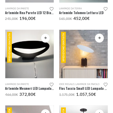
prodotto
prodotto
Questo
LAMPADE DA PARETE
LAMPADE DA TERRA
prodotto
Artemide Rea Parete LED 12 Bianca
Artemide Tolomeo Lettura LED
ha
Il
Il
Il
Il
196,00
€
452,00
€
245,00
€
565,00
€
più
prezzo
prezzo
prezzo
prezzo
originale
attuale
originale
attuale
varianti.
era:
è:
era:
è:
Le
245,00€.
196,00€.
565,00€.
452,00€.
SPEDIZIONE GRATUITA
SPEDIZIONE GRATUITA
opzioni
possono
essere
scelte
nella
pagina
del
prodotto
Questo
LAMPADE DA PARETE
IDEE REGALO
,
LAMPADE DA TAVOLO
prodotto
Artemide Mesmeri LED Lampada Parete Nero
Flos Taccia Small LED Lampada Tavolo
ha
Il
Il
Il
Il
372,80
€
1.057,50
€
466,00
€
1.175,00
€
più
prezzo
prezzo
prezzo
prezzo
originale
attuale
originale
attuale
varianti.
era:
è:
era:
è:
Le
466,00€.
372,80€.
1.175,00€.
1.057,50