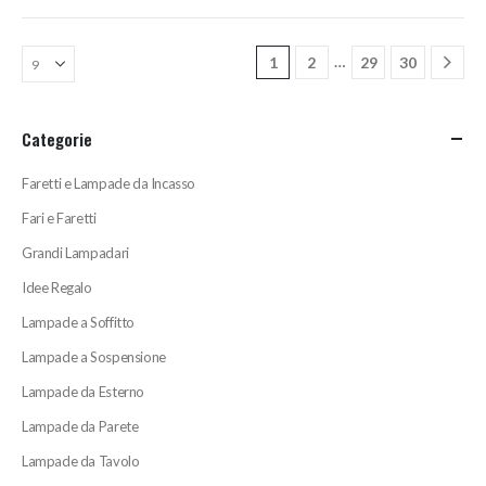
da
Le
488,00€
a
opzioni
596,00€
…
1
2
29
30
possono
essere
scelte
Categorie
nella
pagina
Faretti e Lampade da Incasso
del
prodotto
Fari e Faretti
Grandi Lampadari
Idee Regalo
Lampade a Soffitto
Lampade a Sospensione
Lampade da Esterno
Lampade da Parete
Lampade da Tavolo