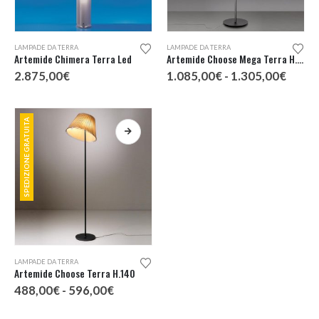
Questo
LAMPADE DA TERRA
LAMPADE DA TERRA
prodotto
Artemide Chimera Terra Led
Artemide Choose Mega Terra H.178
ha
Fascia
2.875,00
€
1.085,00
€
-
1.305,00
€
più
di
prezz
varianti.
da
Le
1.085
SPEDIZIONE GRATUITA
a
opzioni
1.305
possono
essere
scelte
nella
pagina
del
prodotto
Questo
LAMPADE DA TERRA
prodotto
Artemide Choose Terra H.140
ha
Fascia
488,00
€
-
596,00
€
più
di
prezzo:
varianti.