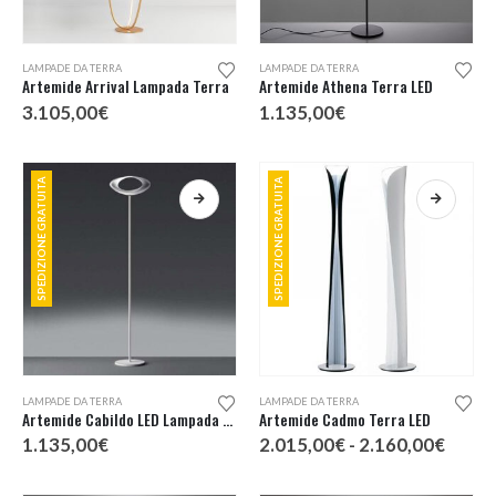
Questo
Questo
LAMPADE DA TERRA
LAMPADE DA TERRA
prodotto
prodotto
Artemide Arrival Lampada Terra
Artemide Athena Terra LED
ha
ha
3.105,00
€
1.135,00
€
più
più
varianti.
varianti.
Le
Le
SPEDIZIONE GRATUITA
SPEDIZIONE GRATUITA
opzioni
opzioni
possono
possono
essere
essere
scelte
scelte
nella
nella
pagina
pagina
del
del
prodotto
prodotto
Questo
Questo
LAMPADE DA TERRA
LAMPADE DA TERRA
prodotto
prodotto
Artemide Cabildo LED Lampada Terra
Artemide Cadmo Terra LED
ha
ha
Fascia
1.135,00
€
2.015,00
€
-
2.160,00
€
più
più
di
prezz
varianti.
varianti.