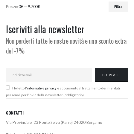
Prezzo:
0€
—
9.700€
Filtra
Prezzo
Prezzo
Min
Max
Iscriviti alla newsletter
Non perderti tutte le nostre novità e uno sconto extra
del -7%
Ho letto l'
informativa privacy
e acconsento al trattamento dei miei dati
personali per l’invio della newsletter (obbligatorio)
CONTATTI
Via Provinciale, 23 Ponte Selva (Parre) 24020 Bergamo