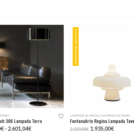
SPEDIZIONE GRATUITA
 TERRA
LAMPADE DA TAVOLO
,
LAMPADE DA TERRA
tch 306 Lampada Terra
FontanaArte Regina Lampada Tavol
Fascia
Il
Il
0
€
-
2.601,04
€
1.935,00
€
2.150,00
€
di
prezzo
prezzo