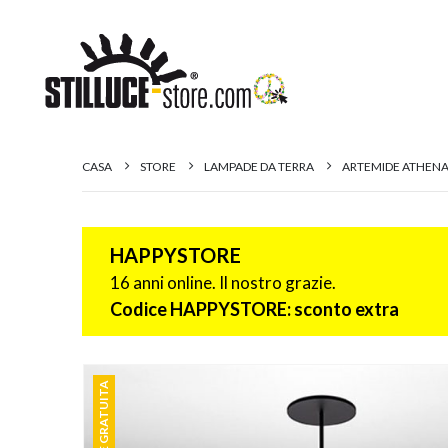
CASA
STORE
LAMPADE DA TERRA
ARTEMIDE ATHENA
HAPPYSTORE
16 anni online. Il nostro grazie.
Codice HAPPYSTORE: sconto extra