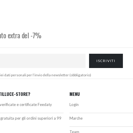
prezzo:
originale
attuale
da
era:
è:
1.689,70€
2.150,00€.
1.935,00
a
2.601,04€
onto extra del -7%
 dati personali per l’invio della newsletter (obbligatorio)
TILLUCE-STORE?
MENU
verificate e certificate Feedaty
Login
gratuita per gli ordini superiori a 99
Marche
Team