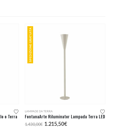
SPEDIZIONE GRATUITA
LAMPADE DA TERRA
o o Terra
FontanaArte Riluminator Lampada Terra LED
Il
Il
1.215,50
€
1.430,00
€
prezzo
prezzo