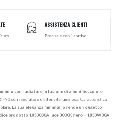
ATE
ASSISTENZA CLIENTI
sicuro
Precisa e con il sorriso
lluminio con radiatore in fusione di alluminio, colore
=90 con regolatore d’intensità luminosa. Caratteristica
bolare.
La sua eleganza minimal lo rende un oggetto
dice prodotto 1833030A luce 3000K nero – 1833W30A