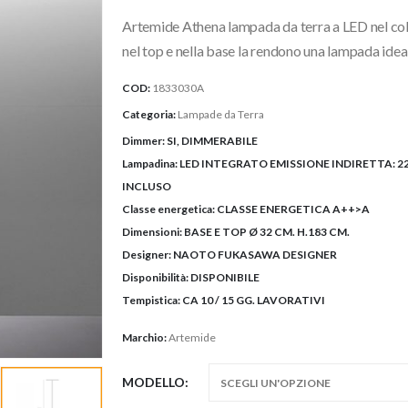
Artemide Athena lampada da terra a LED nel col
nel top e nella base la rendono una lampada idea
COD:
1833030A
Categoria:
Lampade da Terra
Dimmer:
SI, DIMMERABILE
Lampadina:
LED INTEGRATO EMISSIONE INDIRETTA: 22
INCLUSO
Classe energetica:
CLASSE ENERGETICA A++>A
Dimensioni:
BASE E TOP Ø 32 CM. H.183 CM.
Designer:
NAOTO FUKASAWA DESIGNER
Disponibilità:
DISPONIBILE
Tempistica:
CA 10 / 15 GG. LAVORATIVI
Marchio:
Artemide
MODELLO