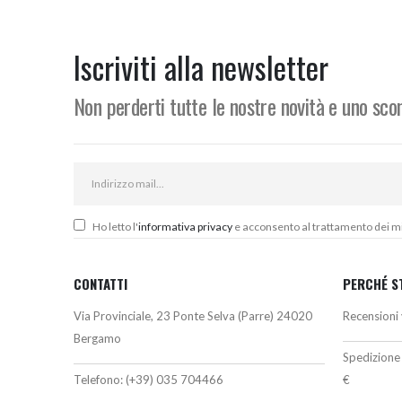
originale
attuale
era:
è:
2.800,00€.
2.380,00€.
Iscriviti alla newsletter
Non perderti tutte le nostre novità e uno sc
Ho letto l'
informativa privacy
e acconsento al trattamento dei miei
CONTATTI
PERCHÉ S
Via Provinciale, 23 Ponte Selva (Parre) 24020
Recensioni 
Bergamo
Spedizione 
Telefono:
(+39) 035 704466
€