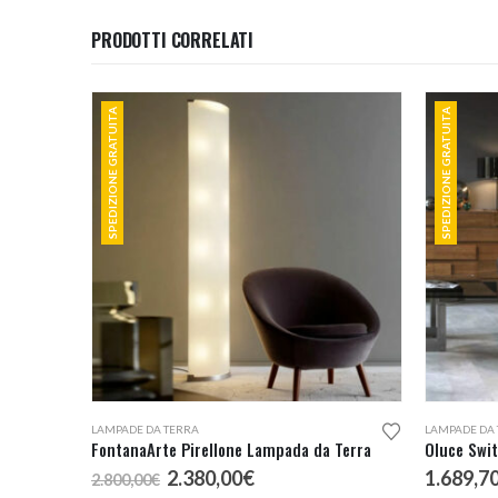
PRODOTTI CORRELATI
SPEDIZIONE GRATUITA
SPEDIZIONE GRATUITA
Questo prodotto ha più varianti. Le opzioni possono essere scelte nella pagina del prodotto
LAMPADE DA TERRA
LAMPADE DA
FontanaArte Pirellone Lampada da Terra
Oluce Swi
Il
Il
2.380,00
€
1.689,7
2.800,00
€
prezzo
prezzo