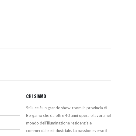
originale
attuale
era:
è:
€.
1.430,00€.
1.215,50€.
CHI SIAMO
Stilluce è un grande show-room in provincia di
Bergamo che da oltre 40 anni opera e lavora nel
mondo dell’illuminazione residenziale,
commerciale e industriale. La passione verso il