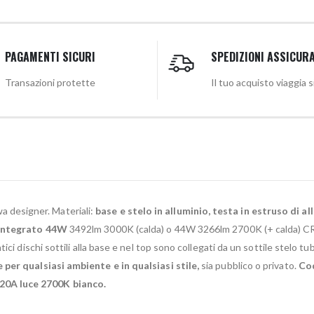
PAGAMENTI SICURI
SPEDIZIONI ASSICUR
Transazioni protette
Il tuo acquisto viaggia 
 designer. Materiali:
base e stelo in alluminio, testa in estruso di a
D integrato 44W
3492lm 3000K (calda) o 44W 3266lm 2700K (+ calda) CRI
ci dischi sottili alla base e nel top sono collegati da un sottile stelo tu
 per qualsiasi ambiente e in qualsiasi stile,
sia pubblico o privato.
Co
20A luce 2700K bianco.