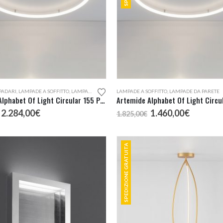
PADARI
,
LAMPADE A SOFFITTO
,
LAMPADE DA PARETE
LAMPADE A SOFFITTO
,
LAMPADE DA PARETE
Artemide Alphabet Of Light Circular 155 Parete o Soffitto
Il
Il
Il
Il
2.284,00
€
1.460,00
€
1.825,00
€
prezzo
prezzo
prezzo
prezzo
originale
attuale
originale
attuale
era:
è:
era:
è:
2.855,00€.
2.284,00€.
SPEDIZIONE GRATUITA
1.825,00€.
1.460,00