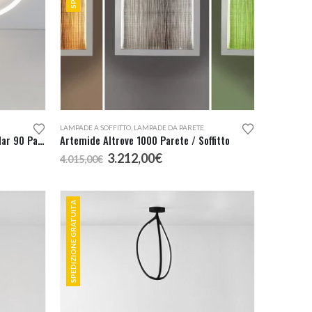
LAMPADE A SOFFITTO
,
LAMPADE DA PARETE
Artemide Alphabet Of Light Circular 90 Parete o Soffitto
Artemide Altrove 1000 Parete / Soffitto
Il
Il
3.212,00
€
4.015,00
€
prezzo
prezzo
originale
attuale
era:
è:
€.
SPEDIZIONE GRATUITA
4.015,00€.
3.212,00€.