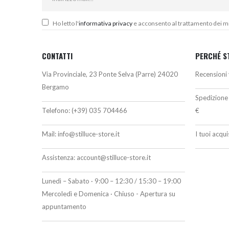
Ho letto l'
informativa privacy
e acconsento al trattamento dei miei
CONTATTI
PERCHÉ S
Via Provinciale, 23 Ponte Selva (Parre) 24020
Recensioni 
Bergamo
Spedizione 
Telefono:
(+39) 035 704466
€
Mail:
info@stilluce-store.it
I tuoi acqu
Assistenza:
account@stilluce-store.it
Lunedì – Sabato · 9:00 – 12:30 / 15:30 – 19:00
Mercoledì e Domenica · Chiuso - Apertura su
appuntamento