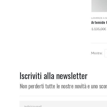
Questo
LAMPADE A S
prodotto
ha
1.135,00
€
più
varianti.
Le
opzioni
Mostra:
possono
essere
scelte
Iscriviti alla newsletter
nella
pagina
Non perderti tutte le nostre novità e uno sc
del
prodotto