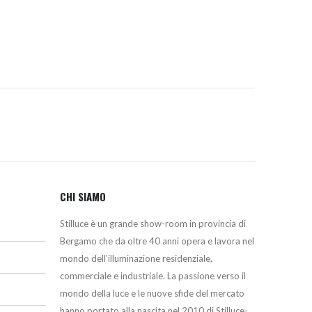
era:
è:
1.338,34€.
1.132,00€.
CHI SIAMO
Stilluce è un grande show-room in provincia di
Bergamo che da oltre 40 anni opera e lavora nel
mondo dell’illuminazione residenziale,
commerciale e industriale. La passione verso il
mondo della luce e le nuove sfide del mercato
hanno portato alla nascita nel 2010 di Stilluce-