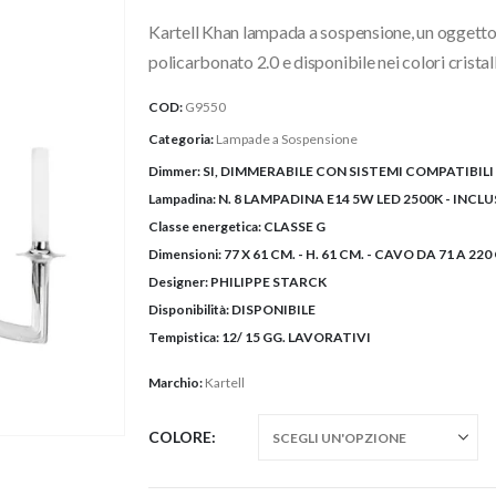
Kartell Khan lampada a sospensione, un oggett
policarbonato 2.0 e disponibile nei colori cristal
COD:
G9550
Categoria:
Lampade a Sospensione
Dimmer:
SI, DIMMERABILE CON SISTEMI COMPATIBILI
Lampadina:
N. 8 LAMPADINA E14 5W LED 2500K - INCLU
Classe energetica:
CLASSE G
Dimensioni:
77 X 61 CM. - H. 61 CM. - CAVO DA 71 A 220
Designer:
PHILIPPE STARCK
Disponibilità:
DISPONIBILE
Tempistica:
12/ 15 GG. LAVORATIVI
Marchio:
Kartell
COLORE