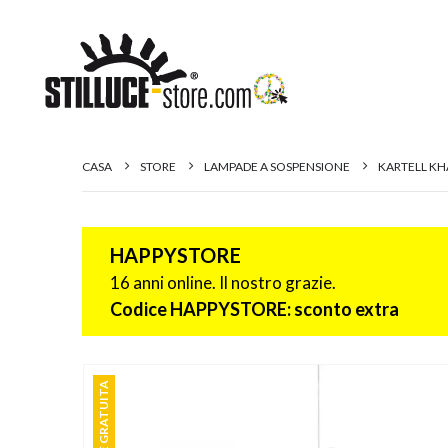
CASA
STORE
LAMPADE A SOSPENSIONE
KARTELL KH
HAPPYSTORE
16 anni online. Il nostro grazie.
Codice HAPPYSTORE: sconto extra