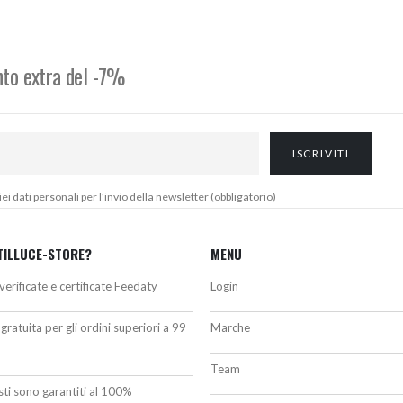
ra:
è:
era:
è:
03,00€.
96,00€.
395,28€.
335,00€.
onto extra del -7%
 dati personali per l’invio della newsletter (obbligatorio)
TILLUCE-STORE?
MENU
verificate e certificate Feedaty
Login
gratuita per gli ordini superiori a 99
Marche
Team
isti sono garantiti al 100%