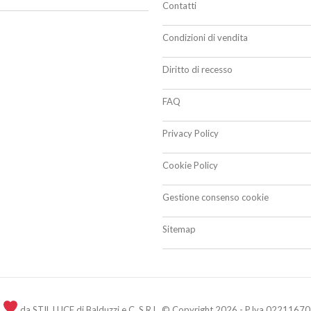
Contatti
Condizioni di vendita
Diritto di recesso
FAQ
Privacy Policy
Cookie Policy
Gestione consenso cookie
Sitemap
n
da STIL LUCE di Balduzzi e C. S.R.L. © Copyright 2026 - P.Iva 02211