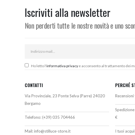
era:
è:
e
4.877,56€.
4.390,00€.
1
Iscriviti alla newsletter
Non perderti tutte le nostre novità e uno sc
Ho letto l'
informativa privacy
e acconsento al trattamento dei miei
CONTATTI
PERCHÉ S
Via Provinciale, 23 Ponte Selva (Parre) 24020
Recensioni 
Bergamo
Spedizione 
Telefono:
(+39) 035 704466
€
Mail:
info@stilluce-store.it
I tuoi acqu