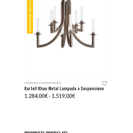
SPEDIZIONE GRATUITA
Questo prodotto ha più varianti. Le opzioni possono essere scelte nella pagina del prodotto
LAMPADE A SOSPENSIONE
Kartell Khan Metal Lampada a Sospensione
Fascia
1.284,00
€
-
1.519,00
€
di
prezzo:
da
1.284,00€
a
1.519,00€