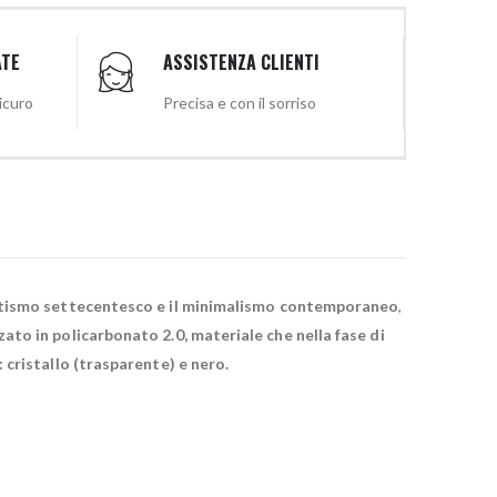
ATE
ASSISTENZA CLIENTI
sicuro
Precisa e con il sorriso
clettismo settecentesco e il minimalismo contemporaneo
,
zato in policarbonato 2.0, materiale che nella fase di
: cristallo (trasparente) e nero.