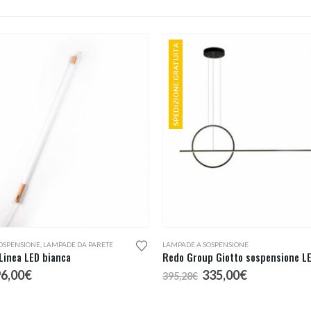
SPEDIZIONE GRATUITA
Questo prodotto ha più varianti. Le opzioni possono essere scelte nella pagina del prodotto
OSPENSIONE
,
LAMPADE DA PARETE
LAMPADE A SOSPENSIONE
 Linea LED bianca
Redo Group Giotto sospensione L
l
Il
Il
Il
6,00
€
335,00
€
395,28
€
rezzo
prezzo
prezzo
prezzo
riginale
attuale
originale
attuale