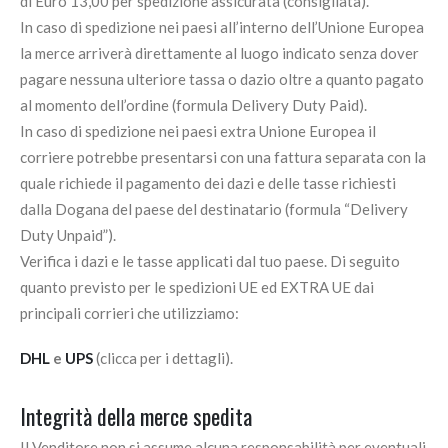
di Euro 13,00 per spedizione assicurata (consigliata).
In caso di spedizione nei paesi all’interno dell’Unione Europea
la merce arriverà direttamente al luogo indicato senza dover
pagare nessuna ulteriore tassa o dazio oltre a quanto pagato
al momento dell’ordine (formula Delivery Duty Paid).
In caso di spedizione nei paesi extra Unione Europea il
corriere potrebbe presentarsi con una fattura separata con la
quale richiede il pagamento dei dazi e delle tasse richiesti
dalla Dogana del paese del destinatario (formula “Delivery
Duty Unpaid”).
Verifica i dazi e le tasse applicati dal tuo paese. Di seguito
quanto previsto per le spedizioni UE ed EXTRA UE dai
principali corrieri che utilizziamo:
DHL
e
UPS
(clicca per i dettagli).
Integrità della merce spedita
Il Venditore non si assume alcuna responsabilità per eventuali