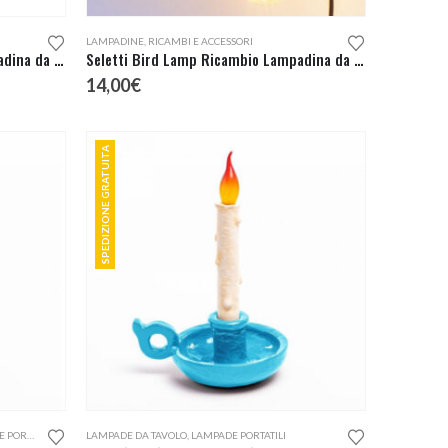
LAMPADINE
,
RICAMBI E ACCESSORI
Seletti Bird Lamp Ricambio Lampadina da Esterno
Seletti Bird Lamp Ricambio Lampadina da Interno
14,00
€
SPEDIZIONE GRATUITA
RTATILI
LAMPADE DA TAVOLO
,
LAMPADE PORTATILI