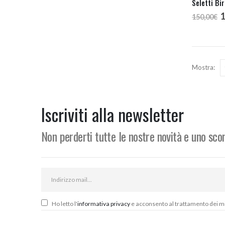
I
150,00
€
p
o
e
1
Mostra:
Iscriviti alla newsletter
Non perderti tutte le nostre novità e uno sc
Ho letto l'
informativa privacy
e acconsento al trattamento dei miei