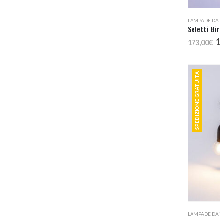
LAMPADE DA 
I
173,00
€
p
o
e
SPEDIZIONE GRATUITA
1
LAMPADE DA 