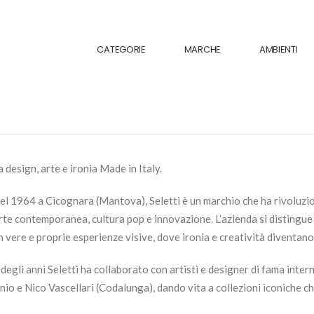
CATEGORIE
MARCHE
AMBIENTI
ra design, arte e ironia Made in Italy.
l 1964 a Cicognara (Mantova), Seletti è un marchio che ha rivoluzion
rte contemporanea, cultura pop e innovazione. L’azienda si distingue
n vere e proprie esperienze visive, dove ironia e creatività diventan
degli anni Seletti ha collaborato con artisti e designer di fama inte
o e Nico Vascellari (Codalunga), dando vita a collezioni iconiche ch