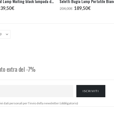
Seletti Bird Lamp Waiting black lampada da tavolo
Seletti Bugia Lamp Portatile Bian
l
Il
Il
Il
139,50
€
189,50
€
204,00
€
rezzo
prezzo
prezzo
prezzo
riginale
attuale
originale
attuale
ra:
è:
era:
è:
50,00€.
139,50€.
204,00€.
189,50€.
onto extra del -7%
 dati personali per l’invio della newsletter (obbligatorio)