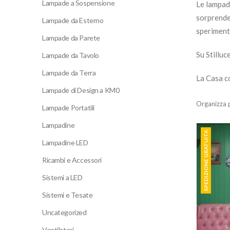
Lampade a Sospensione
Le lampade
sorprender
Lampade da Esterno
sperimenta
Lampade da Parete
Su Stilluc
Lampade da Tavolo
Lampade da Terra
La Casa c
Lampade di Design a KM0
Organizza 
Lampade Portatili
Lampadine
SPEDIZIONE GRATUITA
Lampadine LED
Ricambi e Accessori
Sistemi a LED
Sistemi e Tesate
Uncategorized
Ventilatori