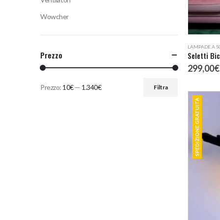
Wowcher
LAMPADE A S
Prezzo
Seletti Bi
299,00
€
Prezzo:
10€
—
1.340€
Filtra
Prezzo
Prezzo
SPEDIZIONE GRATUITA
Min
Max