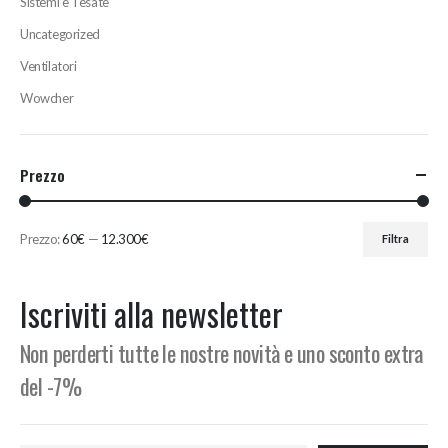
Sistemi e Tesate
Uncategorized
Ventilatori
Wowcher
Prezzo
Prezzo:
60€
—
12.300€
Filtra
Prezzo
Prezzo
Min
Max
Iscriviti alla newsletter
Non perderti tutte le nostre novità e uno sconto extra
del -7%