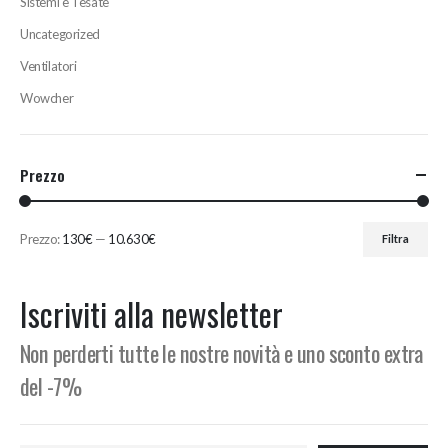
Sistemi e Tesate
Uncategorized
Ventilatori
Wowcher
Prezzo
Prezzo:
130€
—
10.630€
Filtra
Prezzo
Prezzo
Min
Max
Iscriviti alla newsletter
Non perderti tutte le nostre novità e uno sconto extra
del -7%