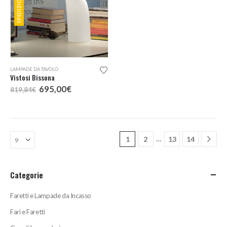
LAMPADE DA TAVOLO
Vistosi Bissona
Il
Il
695,00
€
819,84
€
prezzo
prezzo
originale
attuale
era:
è:
819,84€.
695,00€.
…
1
2
13
14
Categorie
Faretti e Lampade da Incasso
Fari e Faretti