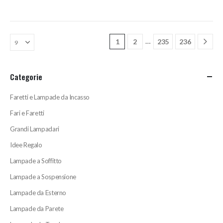
prezzo
prezzo
originale
attuale
era:
è:
2.855,00€.
2.284,00€.
…
1
2
235
236
Categorie
Faretti e Lampade da Incasso
Fari e Faretti
Grandi Lampadari
Idee Regalo
Lampade a Soffitto
Lampade a Sospensione
Lampade da Esterno
Lampade da Parete