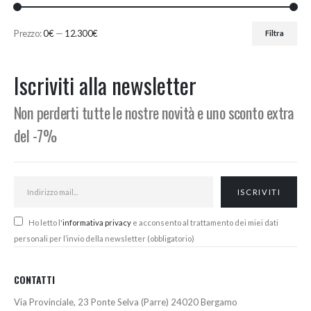
Prezzo:
0€
—
12.300€
Filtra
Prezzo
Prezzo
Min
Max
Iscriviti alla newsletter
Non perderti tutte le nostre novità e uno sconto extra
del -7%
Ho letto l'
informativa privacy
e acconsento al trattamento dei miei dati
personali per l’invio della newsletter (obbligatorio)
CONTATTI
Via Provinciale, 23 Ponte Selva (Parre) 24020 Bergamo