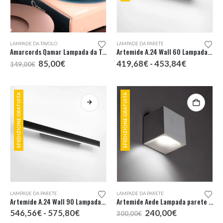
Questo
Questo
LAMPADE DA TAVOLO
LAMPADE DA PARETE
prodotto
prodotto
Amarcords Qamar Lampada da Tavolo KM0
Artemide A.24 Wall 60 Lampada da Parete
ha
ha
Il
Il
Fascia
85,00
€
419,68
€
-
453,84
€
149,00
€
più
più
prezzo
prezzo
di
originale
attuale
prezzo:
varianti.
varianti.
era:
è:
da
Le
Le
149,00€.
85,00€.
419,68€
SPEDIZIONE GRATUITA
SPEDIZIONE GRATUITA
a
opzioni
opzioni
453,84€
possono
possono
essere
essere
scelte
scelte
nella
nella
pagina
pagina
del
del
prodotto
prodotto
Questo
LAMPADE DA PARETE
LAMPADE DA PARETE
prodotto
Artemide A.24 Wall 90 Lampada da Parete
Artemide Aede Lampada parete LED
ha
Fascia
Il
Il
546,56
€
-
575,80
€
240,00
€
300,00
€
più
di
prezzo
prezzo