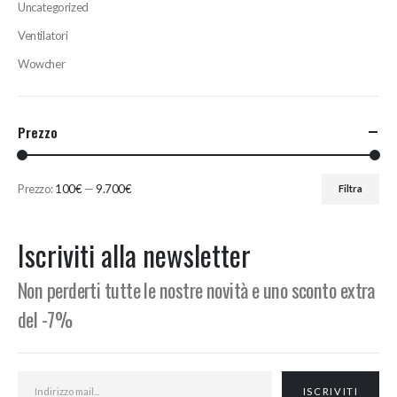
Uncategorized
Ventilatori
Wowcher
Prezzo
Prezzo:
100€
—
9.700€
Filtra
Prezzo
Prezzo
Min
Max
Iscriviti alla newsletter
Non perderti tutte le nostre novità e uno sconto extra
del -7%