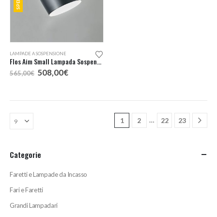
nella
pagina
del
prodotto
Questo
LAMPADE A SOSPENSIONE
prodotto
Flos Aim Small Lampada Sospensione
ha
Il
Il
508,00
€
565,00
€
più
prezzo
prezzo
originale
attuale
varianti.
era:
è:
Le
565,00€.
508,00€.
opzioni
…
1
2
22
23
possono
essere
scelte
Categorie
nella
pagina
Faretti e Lampade da Incasso
del
prodotto
Fari e Faretti
Grandi Lampadari