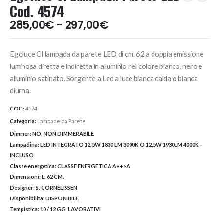
Cod. 4574
Fascia
285,00
€
-
297,00
€
di
prezzo:
Egoluce CI lampada da parete LED di cm. 62 a doppia emissione
da
285,00€
luminosa diretta e indiretta in alluminio nel colore bianco, nero e
a
alluminio satinato. Sorgente a Led a luce bianca calda o bianca
297,00€
diurna.
COD:
4574
Categoria:
Lampade da Parete
Dimmer:
NO, NON DIMMERABILE
Lampadina:
LED INTEGRATO 12,5W 1830 LM 3000K O 12,5W 1930LM 4000K -
INCLUSO
Classe energetica:
CLASSE ENERGETICA A++>A
Dimensioni:
L. 62 CM.
Designer:
S. CORNELISSEN
Disponibilità:
DISPONIBILE
Tempistica:
10 / 12 GG. LAVORATIVI