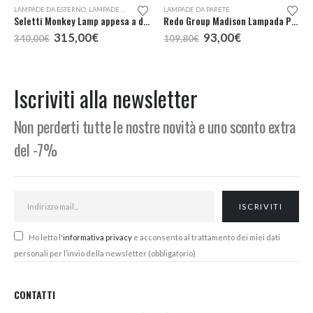
LAMPADE DA ESTERNO
,
LAMPADE DA PARETE
LAMPADE DA PARETE
Seletti Monkey Lamp appesa a destra lampada da esterno
Redo Group Madison Lampada Parete LED 1 Luce
Il
Il
Il
Il
315,00
€
93,00
€
340,00
€
109,80
€
prezzo
prezzo
prezzo
prezzo
originale
attuale
originale
attuale
era:
è:
era:
è:
340,00€.
315,00€.
109,80€.
93,00€.
Iscriviti alla newsletter
Non perderti tutte le nostre novità e uno sconto extra
del -7%
Ho letto l'
informativa privacy
e acconsento al trattamento dei miei dati
personali per l’invio della newsletter (obbligatorio)
CONTATTI