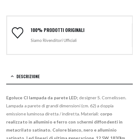
100% PRODOTTI ORIGINALI
Siamo Rivenditori Ufficiali
DESCRIZIONE
Egoluce CI lampada da parete LED;
designer S. Cornelissen.
Lampada a parete di grandi dimensioni (cm. 62) a doppia
emissione luminosa diretta / indiretta. Materiali:
corpo
realizzato in alluminio e ferro con schermi diffondenti in
metacrilato satinato. Colore bianco, nero e alluminio
satinato. Led lineari di ultima generazione, 12,5W 1830lm