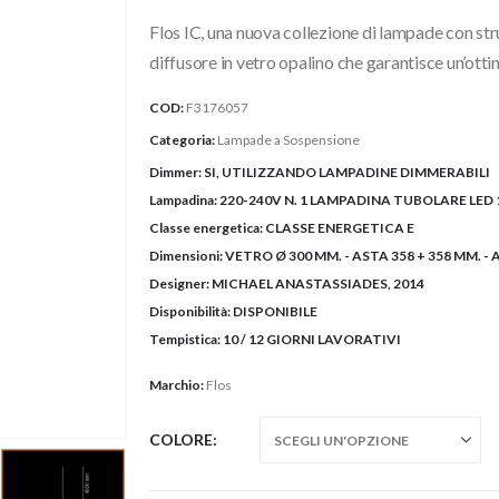
originale
attuale
Flos IC, una nuova collezione di lampade con str
era:
è:
645,00€.
580,50€.
diffusore in vetro opalino che garantisce un’ottim
COD:
F3176057
Categoria:
Lampade a Sospensione
Dimmer:
SI, UTILIZZANDO LAMPADINE DIMMERABILI
Lampadina:
220-240V N. 1 LAMPADINA TUBOLARE LED 
Classe energetica:
CLASSE ENERGETICA E
Dimensioni:
VETRO Ø 300 MM. - ASTA 358 + 358 MM. 
Designer:
MICHAEL ANASTASSIADES, 2014
Disponibilità:
DISPONIBILE
Tempistica:
10 / 12 GIORNI LAVORATIVI
Marchio:
Flos
COLORE