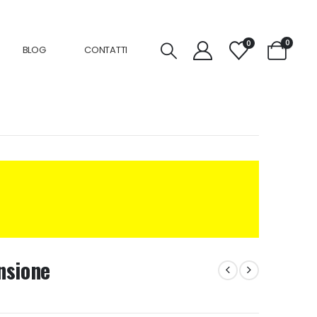
0
0
BLOG
CONTATTI
nsione