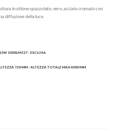
uttura in ottone spazzolato, nero, acciaio cromato con
a diffusione della luce.
15W 2000LM E27 - ESCLUSA
- ALTEZZA 720 MM - ALTEZZA TOTALE MAX 4000 MM