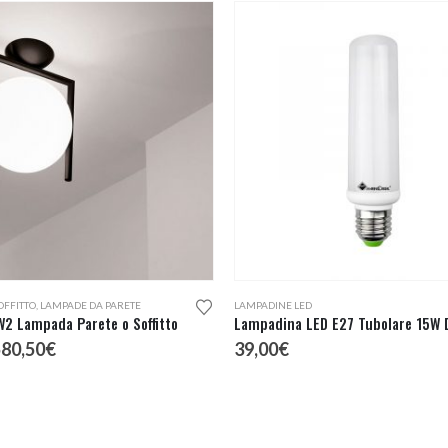
OFFITTO
,
LAMPADE DA PARETE
LAMPADINE LED
W2 Lampada Parete o Soffitto
l
Il
580,50
€
39,00
€
rezzo
prezzo
riginale
attuale
ra:
è:
45,00€.
580,50€.