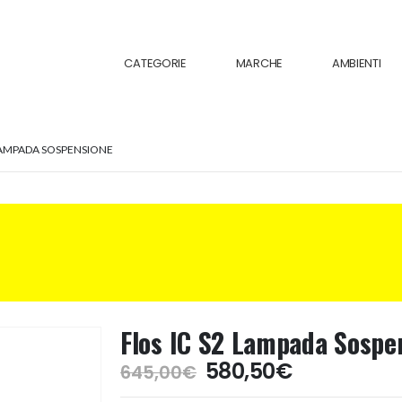
CATEGORIE
MARCHE
AMBIENTI
 LAMPADA SOSPENSIONE
Flos IC S2 Lampada Sospe
Il
Il
580,50
€
645,00
€
prezzo
prezzo