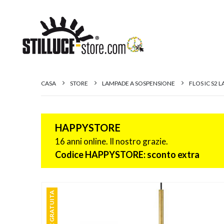
CASA
STORE
LAMPADE A SOSPENSIONE
FLOS IC S2
HAPPYSTORE
16 anni online. Il nostro grazie.
Codice HAPPYSTORE: sconto extra