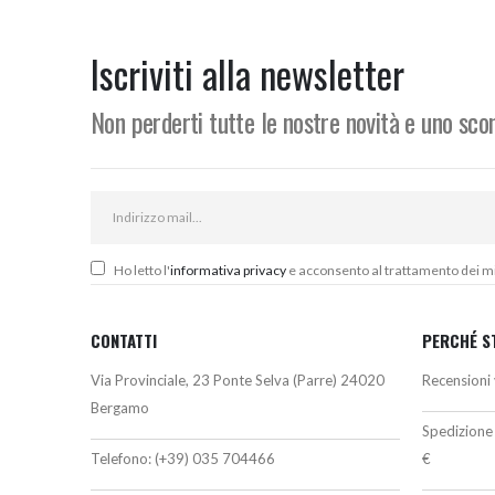
originale
attuale
o
era:
è:
e
324,00€.
299,00€.
3
Iscriviti alla newsletter
Non perderti tutte le nostre novità e uno sc
Ho letto l'
informativa privacy
e acconsento al trattamento dei miei
CONTATTI
PERCHÉ S
Via Provinciale, 23 Ponte Selva (Parre) 24020
Recensioni 
Bergamo
Spedizione 
Telefono:
(+39) 035 704466
€