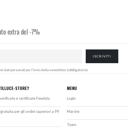
riginale
attuale
originale
attuale
ra:
è:
era:
è:
48,00€.
314,00€.
95,00€.
81,00€.
onto extra del -7%
 dati personali per l’invio della newsletter (obbligatorio)
TILLUCE-STORE?
MENU
verificate e certificate Feedaty
Login
gratuita per gli ordini superiori a 99
Marche
Team