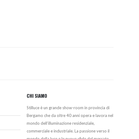
originale
attuale
era:
è:
1.338,34€.
1.132,00€.
CHI SIAMO
Stilluce è un grande show-room in provincia di
Bergamo che da oltre 40 anni opera e lavora nel
mondo dell’illuminazione residenziale,
commerciale e industriale. La passione verso il
mondo della luce e le nuove sfide del mercato