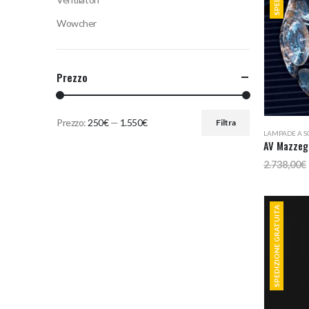
Wowcher
Prezzo
Prezzo:
250€
—
1.550€
Filtra
Prezzo
Prezzo
LAMPADE A S
AV Mazzeg
Min
Max
2.738,00
€
SPEDIZIONE GRATUITA