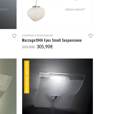
LAMPADE A SOSPENSIONE
Mazzega1946 Eyes Small Sospensione
Il
Il
305,90
€
359,90
€
prezzo
prezzo
originale
attuale
era:
è:
SPEDIZIONE GRATUITA
359,90€.
305,90€.