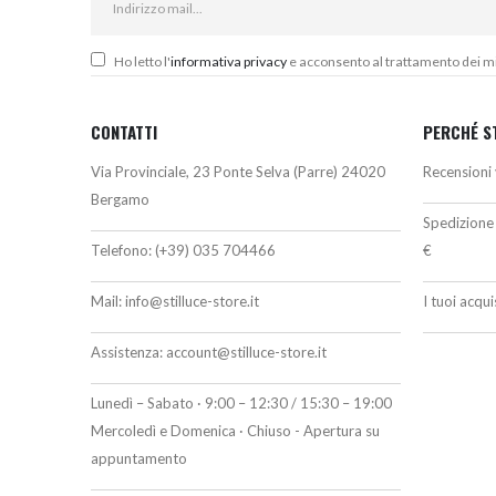
Ho letto l'
informativa privacy
e acconsento al trattamento dei miei
CONTATTI
PERCHÉ S
Via Provinciale, 23 Ponte Selva (Parre) 24020
Recensioni 
Bergamo
Spedizione 
Telefono:
(+39) 035 704466
€
Mail:
info@stilluce-store.it
I tuoi acqu
Assistenza:
account@stilluce-store.it
Lunedì – Sabato · 9:00 – 12:30 / 15:30 – 19:00
Mercoledì e Domenica · Chiuso - Apertura su
appuntamento