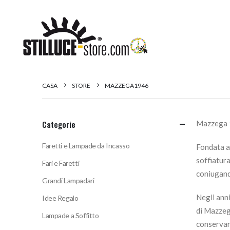
CASA
STORE
MAZZEGA1946
Categorie
Mazzega 1
Faretti e Lampade da Incasso
Fondata a
soffiatura
Fari e Faretti
coniugand
Grandi Lampadari
Negli ann
Idee Regalo
di Mazzega
Lampade a Soffitto
conservan