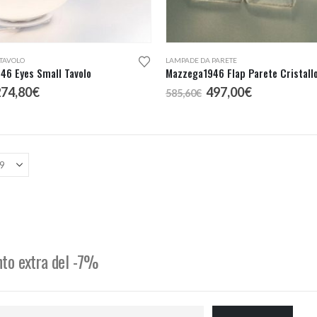
TAVOLO
LAMPADE DA PARETE
46 Eyes Small Tavolo
Mazzega1946 Flap Parete Cristall
l
Il
Il
Il
274,80
€
497,00
€
585,60
€
rezzo
prezzo
prezzo
prezzo
riginale
attuale
originale
attuale
ra:
è:
era:
è:
23,30€.
274,80€.
585,60€.
497,00€.
onto extra del -7%