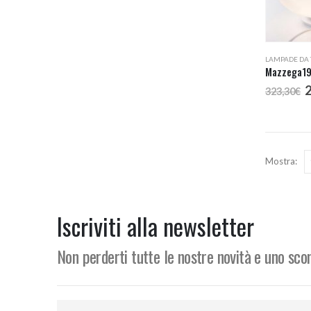
LAMPADE DA 
Mazzega19
I
323,30
€
p
o
e
3
Mostra:
Iscriviti alla newsletter
Non perderti tutte le nostre novità e uno sc