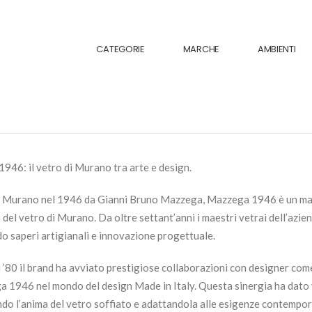
CATEGORIE
MARCHE
AMBIENTI
946: il vetro di Murano tra arte e design.
 Murano nel 1946 da Gianni Bruno Mazzega, Mazzega 1946 è un march
 del vetro di Murano. Da oltre settant’anni i maestri vetrai dell’azi
o saperi artigianali e innovazione progettuale.
i ’80 il brand ha avviato prestigiose collaborazioni con designer co
 1946 nel mondo del design Made in Italy. Questa sinergia ha dato vi
do l’anima del vetro soffiato e adattandola alle esigenze contempo