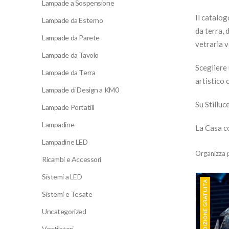
Lampade a Sospensione
Il catalo
Lampade da Esterno
da terra, 
Lampade da Parete
vetraria 
Lampade da Tavolo
Scegliere
Lampade da Terra
artistico 
Lampade di Design a KM0
Su Stilluc
Lampade Portatili
Lampadine
La Casa c
Lampadine LED
Organizza 
Ricambi e Accessori
Sistemi a LED
SPEDIZIONE GRATUITA
Sistemi e Tesate
Uncategorized
Ventilatori