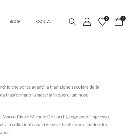
0
0
BLOG
CONTATTI
io che porta avanti la tradizione secolare della
enda trasformano la materia in opere luminose,
me Marco Piva e Michele De Lucchi, segnando l’ingresso
ta a collezioni capaci di unire tradizione e modernità,
ranee.