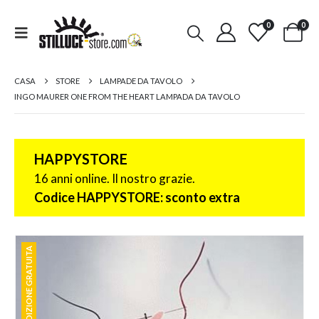
0
0
CASA
STORE
LAMPADE DA TAVOLO
INGO MAURER ONE FROM THE HEART LAMPADA DA TAVOLO
HAPPYSTORE
16 anni online. Il nostro grazie.
Codice HAPPYSTORE: sconto extra
SPEDIZIONE GRATUITA
SPEDIZIONE GRATUITA