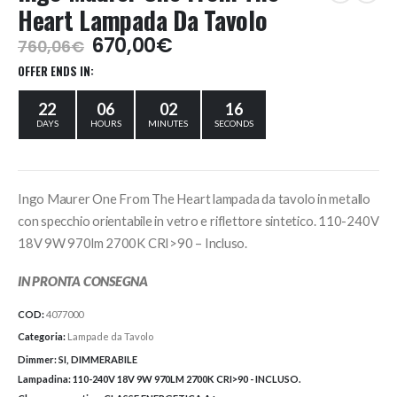
Heart Lampada Da Tavolo
Il
Il
670,00
€
760,06
€
prezzo
prezzo
OFFER ENDS IN:
originale
attuale
era:
è:
22
06
02
16
760,06€.
670,00€.
DAYS
HOURS
MINUTES
SECONDS
Ingo Maurer One From The Heart lampada da tavolo in metallo
con specchio orientabile in vetro e riflettore sintetico. 110-240V
18V 9W 970lm 2700K CRI>90 – Incluso.
IN PRONTA CONSEGNA
COD:
4077000
Categoria:
Lampade da Tavolo
Dimmer:
SI, DIMMERABILE
Lampadina:
110-240V 18V 9W 970LM 2700K CRI>90 - INCLUSO.