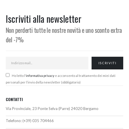
originale
attuale
originale
attuale
era:
è:
era:
è:
164,00€.
152,00€.
98,00€.
90,00€.
Iscriviti alla newsletter
Non perderti tutte le nostre novità e uno sconto extra
del -7%
Ho letto l'
informativa privacy
e acconsento al trattamento dei miei dati
personali per l’invio della newsletter (obbligatorio)
CONTATTI
Via Provinciale, 23 Ponte Selva (Parre) 24020 Bergamo
Telefono:
(+39) 035 704466