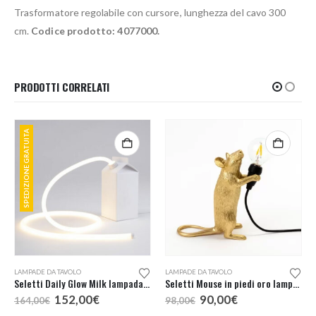
Trasformatore regolabile con cursore, lunghezza del cavo 300
cm.
Codice prodotto: 4077000.
PRODOTTI CORRELATI
SPEDIZIONE GRATUITA
LAMPADE DA TAVOLO
LAMPADE DA TAVOLO
Seletti Daily Glow Milk lampada tavolo
Seletti Mouse in piedi oro lampada tavolo
Il
Il
Il
Il
152,00
€
90,00
€
164,00
€
98,00
€
prezzo
prezzo
prezzo
prezzo