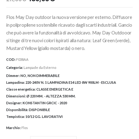
prezzo
prezzo
originale
attuale
Flos May Day outdoor la nuova versione per esterno. Diffusore
era:
è:
211,00€.
189,90€.
in polipropilene sostenibile ricavato dagli scarti industriali. Gancio
che può avere la funzionalità di avvolcicavo. May Day Outdooor
si tinge di tre nuovi colori ispirati alla natura: Leaf Green (verde),
Mustard Yellow (giallo mostarda) o nero.
COD:
F038AA
Categoria:
Lampade da Esterno
Dimmer:
NO, NON DIMMERABILE
Lampadina:
220-240V N. 1 LAMPADINA E14 LED 8W 900LM - ESCLUSA
Classe energetica:
CLASSE ENERGETICA E
Dimensioni:
Ø 220 MM. - ALTEZZA 530 MM.
Designer:
KONSTANTIN GRCIC - 2020
Disponibilità:
DISPONIBILE
Tempistica:
10/12 GG. LAVORATIVI
Marchio:
Flos