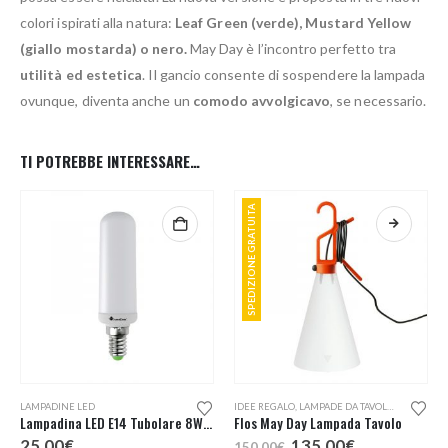
colori ispirati alla natura:
Leaf Green (verde), Mustard Yellow
(giallo mostarda) o nero.
May Day è l’incontro perfetto tra
utilità ed estetica
. Il gancio consente di sospendere la lampada
ovunque, diventa anche un
comodo avvolgicavo
, se necessario.
TI POTREBBE INTERESSARE…
SPEDIZIONE GRATUITA
Questo prodotto ha più varianti. Le opzioni possono essere scelte nella pagina del prodotto
LAMPADINE LED
IDEE REGALO
,
LAMPADE DA TAVOLO
,
LAMPADE 
Lampadina LED E14 Tubolare 8W Dimmerabile
Flos May Day Lampada Tavolo
Il
Il
25,00
€
135,00
€
150,00
€