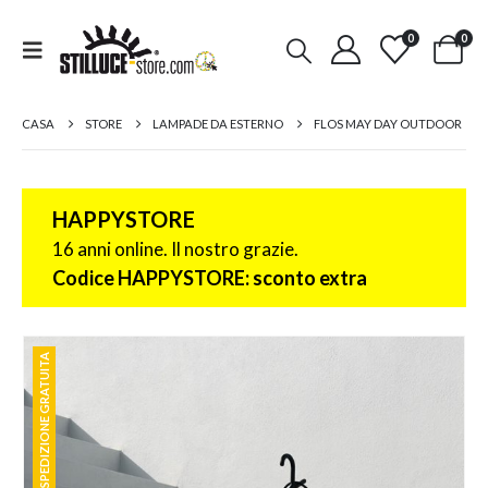
0
0
CASA
STORE
LAMPADE DA ESTERNO
FLOS MAY DAY OUTDOOR
HAPPYSTORE
16 anni online. Il nostro grazie.
Codice HAPPYSTORE: sconto extra
SPEDIZIONE GRATUITA
SPEDIZIONE GRATUITA