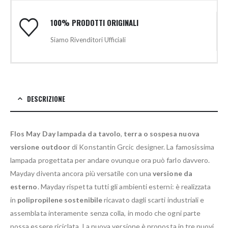
100% PRODOTTI ORIGINALI
Siamo Rivenditori Ufficiali
DESCRIZIONE
Flos May Day lampada da tavolo
,
terra o sospesa nuova
versione outdoor
di Konstantin Grcic designer. La famosissima
lampada progettata per andare ovunque ora può farlo davvero.
Mayday diventa ancora più versatile con una
versione da
esterno
. Mayday rispetta tutti gli ambienti esterni: è realizzata
in
polipropilene sostenibile
ricavato dagli scarti industriali e
assemblata interamente senza colla, in modo che ogni parte
possa essere riciclata. La nuova versione è proposta in tre nuovi