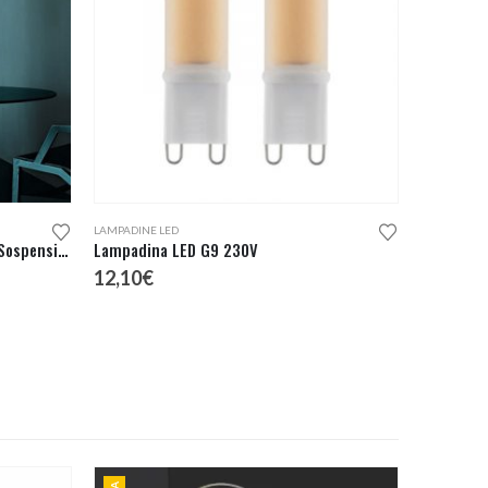
Questo prodotto ha più varianti. Le opzioni possono essere scelte nella pagina del prodotto
LAMPADINE LED
Foscarini Gregg Piccola Lampada Sospensione
Lampadina LED G9 230V
12,10
€