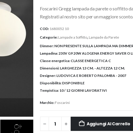
originale
attuale
Foscarini Gregg lampada da parete o soffitto dal
era:
è:
152,50€.
134,20€.
Registrati al nostro sito per un maggiore sconto
COD:
1680052 10
Categorie:
Lampade a Soffitto
,
Lampade da Parete
Dimmer:
NON PRESENTE SULLA LAMPADA MA DIMMER
Lampadina:
230V G9 20W ALOGENA ENERGY SAVER O L
Classe energetica:
CLASSE ENERGETICA C
Dimensioni:
LARGHEZZA 13 CM. - ALTEZZA 12 CM.
Designer:
LUDOVICA E ROBERTO PALOMBA - 2007
Disponibilità:
DISPONIBILE
Tempistica:
10 / 12 GIORNI LAVORATIVI
Marchio:
Foscarini
Aggiungi Al Carrello