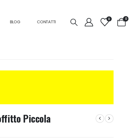
0
0
BLOG
CONTATTI
ffitto Piccola