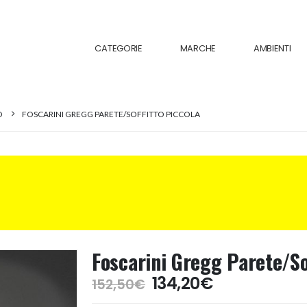
CATEGORIE
MARCHE
AMBIENTI
O
FOSCARINI GREGG PARETE/SOFFITTO PICCOLA
Foscarini Gregg Parete/So
Il
Il
134,20
€
152,50
€
prezzo
prezzo