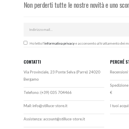
Non perderti tutte le nostre novità e uno sc
Ho letto l'
informativa privacy
e acconsento al trattamento dei miei
CONTATTI
PERCHÉ S
Via Provinciale, 23 Ponte Selva (Parre) 24020
Recensioni 
Bergamo
Spedizione 
Telefono:
(+39) 035 704466
€
Mail:
info@stilluce-store.it
I tuoi acqu
Assistenza:
account@stilluce-store.it