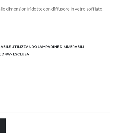
le dimensioni ridotte con diffusore in vetro soffiato.
.
ABILE UTILIZZANDO LAMPADINE DIMMERABILI
ED 4W- ESCLUSA