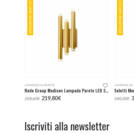
SPEDIZIONE GRATUITA
SPEDIZIONE GRATUITA
Questo prodotto ha più varianti. Le opzioni possono essere scelte nella pagina del prodotto
LAMPADE DA PARETE
LAMPADE DA
Redo Group Madison Lampada Parete LED 3 Luci
Il
Il
I
219,80
€
258,60
€
340,00
€
prezzo
prezzo
p
originale
attuale
o
era:
è:
e
258,60€.
219,80€.
3
Iscriviti alla newsletter