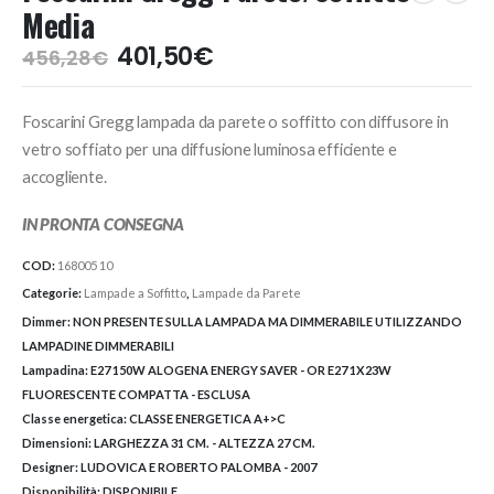
Media
Il
Il
401,50
€
456,28
€
prezzo
prezzo
originale
attuale
Foscarini Gregg lampada da parete o soffitto con diffusore in
era:
è:
456,28€.
401,50€.
vetro soffiato per una diffusione luminosa efficiente e
accogliente.
IN PRONTA CONSEGNA
COD:
168005 10
Categorie:
Lampade a Soffitto
,
Lampade da Parete
Dimmer:
NON PRESENTE SULLA LAMPADA MA DIMMERABILE UTILIZZANDO
LAMPADINE DIMMERABILI
Lampadina:
E27 150W ALOGENA ENERGY SAVER - OR E27 1X23W
FLUORESCENTE COMPATTA - ESCLUSA
Classe energetica:
CLASSE ENERGETICA A+>C
Dimensioni:
LARGHEZZA 31 CM. - ALTEZZA 27 CM.
Designer:
LUDOVICA E ROBERTO PALOMBA - 2007
Disponibilità:
DISPONIBILE