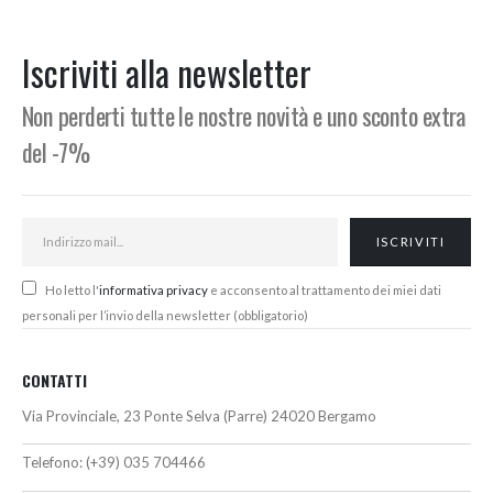
originale
attuale
originale
attuale
era:
è:
era:
è:
397,00€.
369,00€.
390,00€.
362,00€.
Iscriviti alla newsletter
Non perderti tutte le nostre novità e uno sconto extra
del -7%
Ho letto l'
informativa privacy
e acconsento al trattamento dei miei dati
personali per l’invio della newsletter (obbligatorio)
CONTATTI
Via Provinciale, 23 Ponte Selva (Parre) 24020 Bergamo
Telefono:
(+39) 035 704466