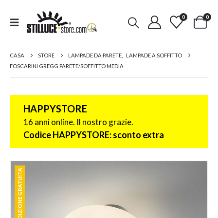
0
0
CASA
STORE
LAMPADE DA PARETE
,
LAMPADE A SOFFITTO
FOSCARINI GREGG PARETE/SOFFITTO MEDIA
HAPPYSTORE
16 anni online. Il nostro grazie.
Codice HAPPYSTORE: sconto extra
SPEDIZIONE GRATUITA
SPEDIZIONE GRATUITA