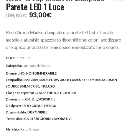
Parete LED 1 Luce
Il
Il
93,00
€
109,80
€
prezzo
prezzo
originale
attuale
Redo Group Madison lampada da parete LED, struttura in
era:
è:
109,80€.
93,00€.
metallo e alluminio spazzolato disponibile nei colori: anodizzato
oro opaco, anodizzato rame opaco e anodizzato nero opaco.
COD:
01-2030-1
Categoria:
Lampade da Parete
Dimmer:
NO, NON DIMMERABILE
Lampadina:
220-240V, SMD LED 8W 3000K LUMEN SYSTEM 544LM LUMEN
SOURCE 864LM CRI80, INCLUSO
Classe energetica:
CLASSE ENERGETICA A+>A
Dimensioni:
CM. D.5,5X29 SP.4,5
Designer:
REDO GROUP DESIGN
Disponibilità:
DISPONIBILE
Tempistica:
CA 25 / 30 GIORNI LAVORATIVI
Marchio:
Redo Group