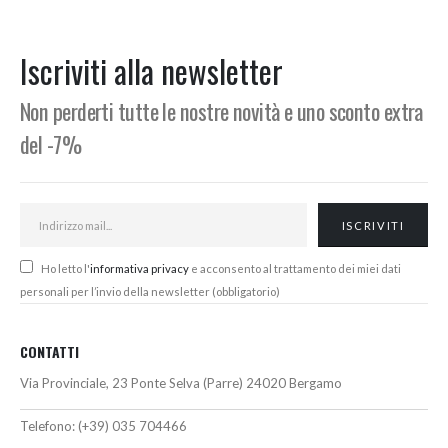
originale
attuale
originale
attuale
era:
è:
era:
è:
390,00€.
362,00€.
340,00€.
305,00€.
Iscriviti alla newsletter
Non perderti tutte le nostre novità e uno sconto extra
del -7%
Ho letto l'
informativa privacy
e acconsento al trattamento dei miei dati
personali per l’invio della newsletter (obbligatorio)
CONTATTI
Via Provinciale, 23 Ponte Selva (Parre) 24020 Bergamo
Telefono:
(+39) 035 704466