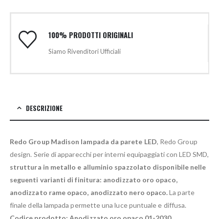
100% PRODOTTI ORIGINALI
Siamo Rivenditori Ufficiali
DESCRIZIONE
Redo Group Madison lampada da parete LED
, Redo Group
design. Serie di apparecchi per interni equipaggiati con LED SMD,
struttura in metallo e alluminio spazzolato disponibile nelle
seguenti varianti di finitura: anodizzato oro opaco,
anodizzato rame opaco, anodizzato nero opaco.
La parte
finale della lampada permette una luce puntuale e diffusa.
Codice prodotto: Anodizzato oro opaco 01-2030,