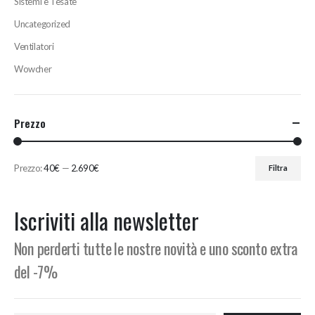
Sistemi e Tesate
Uncategorized
Ventilatori
Wowcher
Prezzo
Prezzo:
40€
—
2.690€
Filtra
Prezzo
Prezzo
Min
Max
Iscriviti alla newsletter
Non perderti tutte le nostre novità e uno sconto extra
del -7%