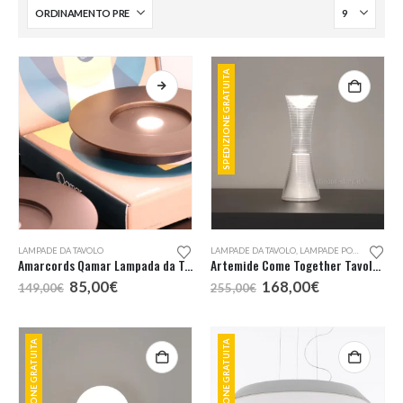
SPEDIZIONE GRATUITA
Questo
LAMPADE DA TAVOLO
LAMPADE DA TAVOLO
,
LAMPADE PORTATILI
prodotto
Amarcords Qamar Lampada da Tavolo KM0
Artemide Come Together Tavolo KM0
ha
Il
Il
Il
Il
85,00
€
168,00
€
149,00
€
255,00
€
più
prezzo
prezzo
prezzo
prezzo
originale
attuale
originale
attuale
varianti.
era:
è:
era:
è:
Le
149,00€.
85,00€.
255,00€.
168,00€.
SPEDIZIONE GRATUITA
SPEDIZIONE GRATUITA
opzioni
possono
essere