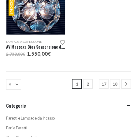
LAMPADE A SOSPENSIONE
AV Mazzega Bios Sospensione d.46 KM0
Il
Il
1.550,00
€
2.738,00
€
prezzo
prezzo
originale
attuale
era:
è:
2.738,00€.
1.550,00€.
…
1
2
17
18
Categorie
Faretti e Lampade da Incasso
Fari e Faretti