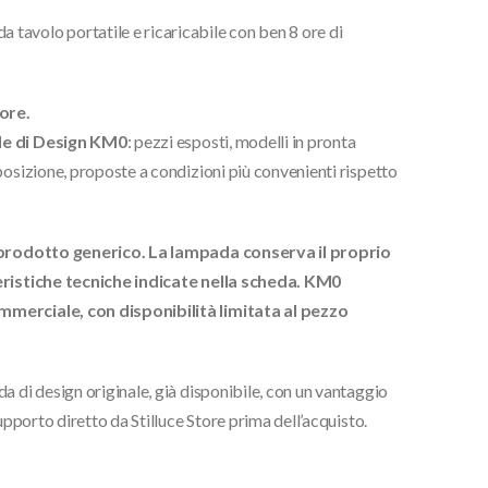
 tavolo portatile e ricaricabile con ben 8 ore di
ore.
 di Design KM0
: pezzi esposti, modelli in pronta
posizione, proposte a condizioni più convenienti rispetto
un prodotto generico. La lampada conserva il proprio
teristiche tecniche indicate nella scheda. KM0
mmerciale, con disponibilità limitata al pezzo
a di design originale, già disponibile, con un vantaggio
upporto diretto da Stilluce Store prima dell’acquisto.