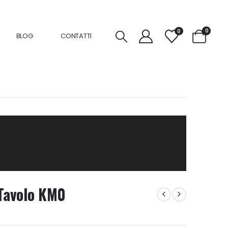
0
0
BLOG
CONTATTI
Tavolo KM0