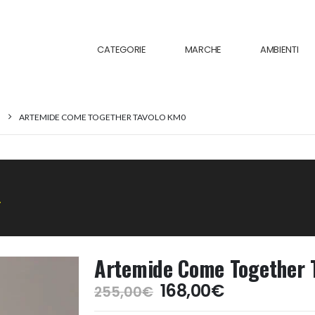
CATEGORIE
MARCHE
AMBIENTI
ARTEMIDE COME TOGETHER TAVOLO KM0
.
Artemide Come Together 
Il
Il
168,00
€
255,00
€
prezzo
prezzo