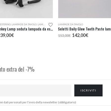
 ESTERNO
,
LAMPADE DA TAVOLO
,
LAMPADE DA TERRA
LAMPADE DA TAVOLO
Seletti Monkey Lamp seduta lampada da esterno
l
Il
Il
Il
239,00
€
142,00
€
153,00
€
rezzo
prezzo
prezzo
prezzo
riginale
attuale
originale
attuale
ra:
è:
era:
è:
59,00€.
239,00€.
153,00€.
142,00€.
onto extra del -7%
 dati personali per l’invio della newsletter (obbligatorio)