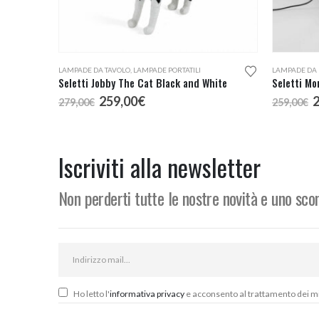
LAMPADE DA TAVOLO
,
LAMPADE PORTATILI
LAMPADE DA
Seletti Jobby The Cat Black and White
Il
Il
I
259,00
€
279,00
€
259,00
€
prezzo
prezzo
p
originale
attuale
o
era:
è:
e
279,00€.
259,00€.
2
Iscriviti alla newsletter
Non perderti tutte le nostre novità e uno sc
Ho letto l'
informativa privacy
e acconsento al trattamento dei miei