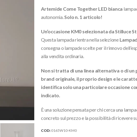
originale
attuale
Artemide Come Together LED bianca
lampada
era:
è:
255,00€.
168,00€.
autonomia.
Solo n. 1 articolo!
Un’occasione KM0 selezionata da Stilluce St
Questa lampada rientra nella selezione
Lampade
consegna o lampade scelte per il rinnovo dell’es
alla vendita ordinaria.
Non si tratta di una linea alternativa o di 
brand originale, il proprio design e le carat
identifica solo una particolare occasione co
indicato.
È una soluzione pensata per chi cerca una lampad
concreto sul prezzo e la possibilità di ricevere s
COD:
0165W10-KM0