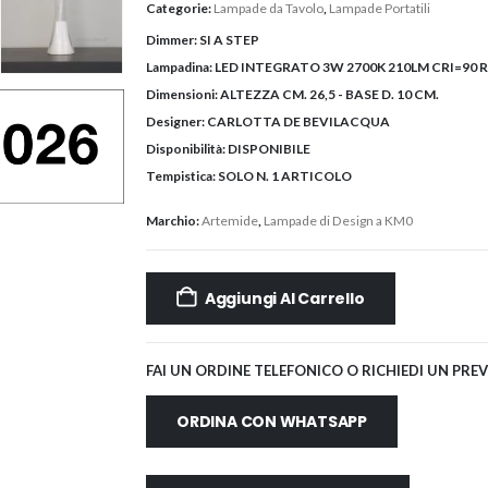
Categorie:
Lampade da Tavolo
,
Lampade Portatili
Dimmer:
SI A STEP
Lampadina:
LED INTEGRATO 3W 2700K 210LM CRI=90 
Dimensioni:
ALTEZZA CM. 26,5 - BASE D. 10 CM.
Designer:
CARLOTTA DE BEVILACQUA
Disponibilità:
DISPONIBILE
Tempistica:
SOLO N. 1 ARTICOLO
Marchio:
Artemide
,
Lampade di Design a KM0
Aggiungi Al Carrello
FAI UN ORDINE TELEFONICO O RICHIEDI UN PRE
ORDINA CON WHATSAPP