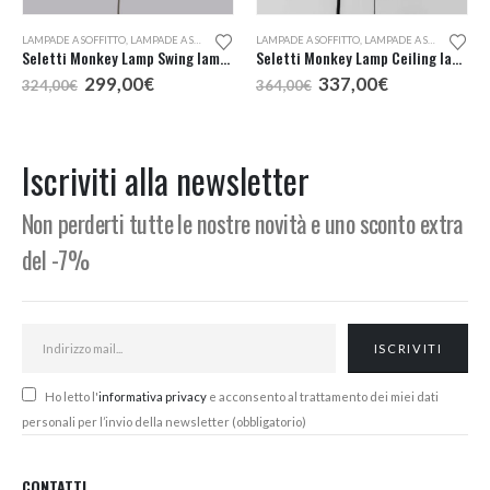
LAMPADE A SOFFITTO
,
LAMPADE A SOSPENSIONE
LAMPADE A SOFFITTO
,
LAMPADE A SOSPENSIONE
Seletti Monkey Lamp Swing lampada a sospensione
Seletti Monkey Lamp Ceiling lampada a sospensione da esterno
cia
Il
Il
Il
Il
299,00
€
337,00
€
324,00
€
364,00
€
prezzo
prezzo
prezzo
prezzo
zzo:
originale
attuale
originale
attuale
era:
è:
era:
è:
38,00€
324,00€.
299,00€.
364,00€.
337,00€.
Iscriviti alla newsletter
44,00€
Non perderti tutte le nostre novità e uno sconto extra
del -7%
Ho letto l'
informativa privacy
e acconsento al trattamento dei miei dati
personali per l’invio della newsletter (obbligatorio)
CONTATTI