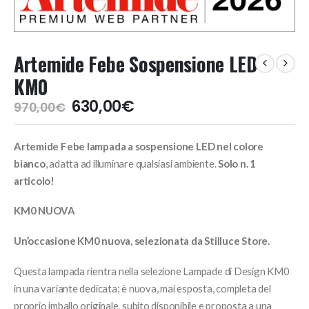
Artemide Febe Sospensione LED
KM0
Il
Il
630,00
€
970,00
€
prezzo
prezzo
originale
attuale
Artemide Febe lampada a sospensione LED nel colore
era:
è:
970,00€.
630,00€.
bianco
, adatta ad illuminare qualsiasi ambiente.
Solo n. 1
articolo!
KM0 NUOVA
Un’occasione KM0 nuova, selezionata da Stilluce Store.
Questa lampada rientra nella selezione Lampade di Design KM0
in una variante dedicata: è nuova, mai esposta, completa del
proprio imballo originale, subito disponibile e proposta a una