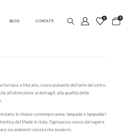
0
0
BLOG
CONTATTI
a fornace a Murano, cuore pulsante dell’arte del vetro.
e all’attenzione ai dettagli, alla qualità della
e.
veneziano in chiave contemporanea: lampade e lampadari
utentica del Made in Italy. Ogni pezzo nasce dal sapere
are sia ambienti classici che moderni.