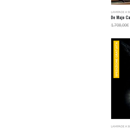
LAMPADE A S
De Majo C
1.708,00
€
SPEDIZIONE GRATUITA
LAMPADE A S