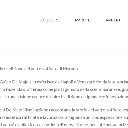
CATEGORIE
MARCHE
AMBIENTI
a tradizione del vetro soffiato di Murano.
Guido De Majo si trasferisce da Napoli a Venezia e fonda la sua prim
nni l’azienda si afferma come protagonista della scena muranese, grazi
 e a una visione capace di unire tradizione artigianale e innovazion
ioni De Majo Illuminazione raccontano la storia del vetro soffiato 
o estetica raffinata e lavorazioni artigianali uniche, espressione a
i vetrai e dalla ricerca continua di nuove forme, pensate per valorizz