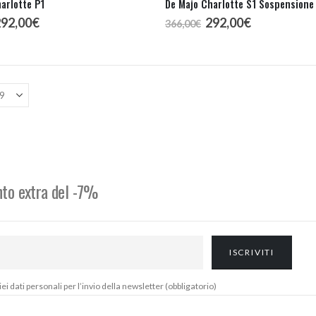
arlotte P1
De Majo Charlotte S1 Sospensione
l
Il
Il
Il
292,00
€
292,00
€
366,00
€
rezzo
prezzo
prezzo
prezzo
riginale
attuale
originale
attuale
ra:
è:
era:
è:
66,00€.
292,00€.
366,00€.
292,00€.
onto extra del -7%
 dati personali per l’invio della newsletter (obbligatorio)