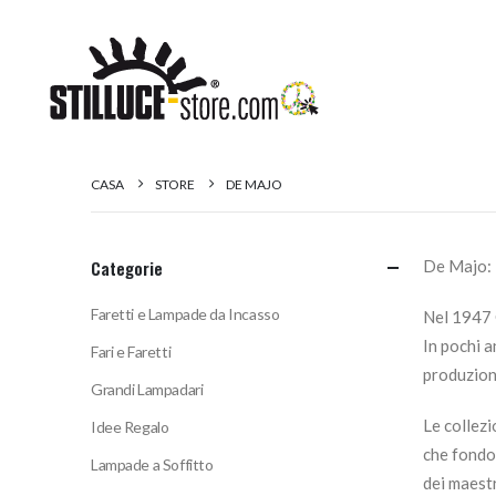
CASA
STORE
DE MAJO
Categorie
De Majo: l
Faretti e Lampade da Incasso
Nel 1947 
In pochi a
Fari e Faretti
produzione
Grandi Lampadari
Le collez
Idee Regalo
che fondon
Lampade a Soffitto
dei maestr