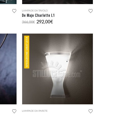
LAMPADE DA TAVOLO
De Majo Charlotte L1
Il
Il
292,00
€
366,00
€
prezzo
prezzo
originale
attuale
era:
è:
SPEDIZIONE GRATUITA
366,00€.
292,00€.
LAMPADE DA PARETE