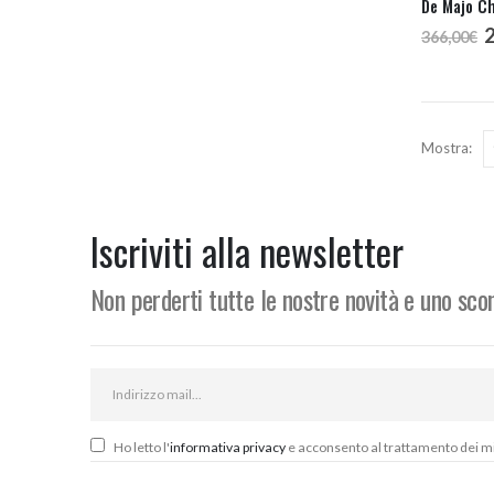
De Majo Ch
I
366,00
€
p
o
e
3
Mostra:
Iscriviti alla newsletter
Non perderti tutte le nostre novità e uno sc
Ho letto l'
informativa privacy
e acconsento al trattamento dei miei