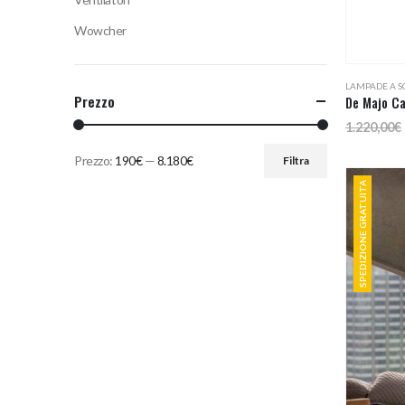
Wowcher
LAMPADE A S
Prezzo
De Majo Ca
1.220,00
€
Prezzo:
190€
—
8.180€
Filtra
Prezzo
Prezzo
SPEDIZIONE GRATUITA
Min
Max