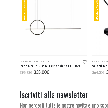
SPEDIZIONE GRATUITA
SPEDIZIONE GRATUITA
Questo prodotto ha più varianti. Le opzioni possono essere scelte nella pagina del prodotto
LAMPADE A SOSPENSIONE
LAMPADE A S
Redo Group Giotto sospensione LED 143
Il
Il
I
335,00
€
395,28
€
364,00
€
prezzo
prezzo
p
originale
attuale
o
era:
è:
e
395,28€.
335,00€.
3
Iscriviti alla newsletter
Non perderti tutte le nostre novità e uno sc