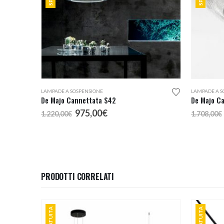
LAMPADE A SOSPENSIONE
LAMPADE A S
De Majo Cannettata S42
De Majo Ca
Il
Il
975,00
€
1.220,00
€
1.708,00
€
prezzo
prezzo
originale
attuale
era:
è:
1.220,00€.
975,00€.
PRODOTTI CORRELATI