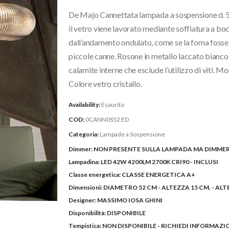
originale
attuale
De Majo Cannettata lampada a sospensione d. 52 c
era:
è:
1.708,00€.
1.365,00
il vetro viene lavorato mediante soffiatura a bo
dall’andamento ondulato, come se la foma fosse i
piccole canne. Rosone in metallo laccato bianco f
calamite interne che esclude l’utilizzo di viti.
Colore vetro cristallo.
Availability:
Esaurito
COD:
0CANN0S52 ED
Categoria:
Lampade a Sospensione
Dimmer:
NON PRESENTE SULLA LAMPADA MA DIMMER
Lampadina:
LED 42W 4200LM 2700K CRI90 - INCLUSI
Classe energetica:
CLASSE ENERGETICA A+
Dimensioni:
DIAMETRO 52 CM - ALTEZZA 15 CM. - ALT
Designer:
MASSIMO IOSA GHINI
Disponibilità:
DISPONIBILE
Tempistica:
NON DISPONIBILE - RICHIEDI INFORMAZI