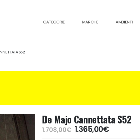
CATEGORIE
MARCHE
AMBIENTI
NNETTATA S52
De Majo Cannettata S52
Il
Il
1.365,00
€
1.708,00
€
prezzo
prezzo