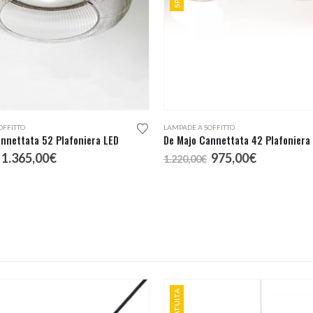
OFFITTO
LAMPADE A SOFFITTO
nnettata 52 Plafoniera LED
De Majo Cannettata 42 Plafoniera
Il
Il
Il
Il
1.365,00
€
975,00
€
1.220,00
€
prezzo
prezzo
prezzo
prezzo
originale
attuale
originale
attuale
era:
è:
era:
è:
1.708,00€.
1.365,00€.
1.220,00€.
975,00€.