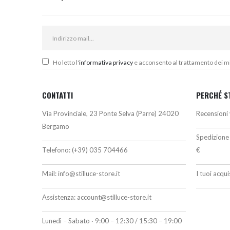
Ho letto l'
informativa privacy
e acconsento al trattamento dei miei
CONTATTI
PERCHÉ S
Via Provinciale, 23 Ponte Selva (Parre) 24020
Recensioni 
Bergamo
Spedizione 
Telefono:
(+39) 035 704466
€
Mail:
info@stilluce-store.it
I tuoi acqu
Assistenza:
account@stilluce-store.it
Lunedì – Sabato · 9:00 – 12:30 / 15:30 – 19:00