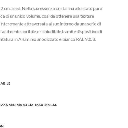
m. a led. Nella sua essenza cristallina allo stato puro
€.
cca di un unico volume, così da ottenere una texture
nteremante attraversata al suo interno da una serie di
acilmente apribile e richiudibile tramite dispositivo di
 Montatura in Alluminio anodizzato e bianco RAL 9003.
ABILE
EZZA MINIMA 43 CM . MAX 315 CM.
ONI