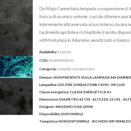
originale
attuale
De Majo Cannettata lampada a sospensione d. 42 
era:
è:
1.220,00€.
975,00€.
bocca di un unico volume, così da ottenere una 
interemante attraversata al suo interno da una s
facilmente apribile e richiudibile tramite disposi
vitiMontatura in Alluminio anodizzato e bianco 
Availability:
Esaurito
COD:
0CANN0S42 ED
Categoria:
Lampade a Sospensione
Dimmer:
NON PRESENTE SULLA LAMPADA MA DIMMER
Lampadina:
LED 25W 2500LM 2700K CRI90 - INCLUSI
Classe energetica:
CLASSE ENERGETICA A+
Dimensioni:
DIAMETRO 42 CM - ALTEZZA 13 CM. - ALT
Designer:
MASSIMO IOSA GHINI
Disponibilità:
DISPONIBILE
Tempistica:
NON DISPONIBILE - RICHIEDI INFORMAZI