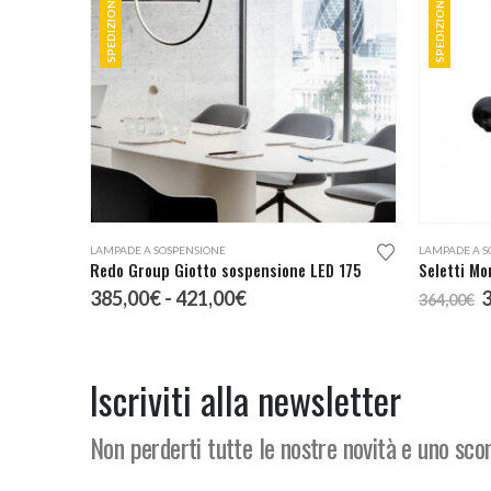
Questo prodotto ha più varianti. Le opzioni possono essere scelte nella pagina del prodotto
LAMPADE A SOSPENSIONE
LAMPADE A S
Redo Group Giotto sospensione LED 175
Fascia
I
385,00
€
-
421,00
€
364,00
€
di
p
prezzo:
o
da
e
385,00€
3
Iscriviti alla newsletter
a
421,00€
Non perderti tutte le nostre novità e uno sc