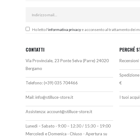
Ho letto l'
informativa privacy
e acconsento al trattamento dei miei
CONTATTI
PERCHÉ S
Via Provinciale, 23 Ponte Selva (Parre) 24020
Recensioni 
Bergamo
Spedizione 
Telefono:
(+39) 035 704466
€
Mail:
info@stilluce-store.it
I tuoi acqu
Assistenza:
account@stilluce-store.it
Lunedì – Sabato · 9:00 – 12:30 / 15:30 – 19:00
Mercoledì e Domenica · Chiuso - Apertura su