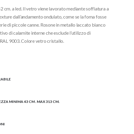
cm. a led. Il vetro viene lavorato mediante soffiatura a
texture dall’andamento ondulato, come se la foma fosse
erie di piccole canne. Rosone in metallo laccato bianco
tivo di calamite interne che esclude l’utilizzo di
RAL 9003. Colore vetro cristallo.
ABILE
EZZA MINIMA 43 CM . MAX 313 CM.
ONI