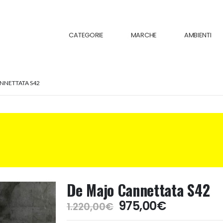
CATEGORIE
MARCHE
AMBIENTI
NNETTATA S42
De Majo Cannettata S42
Il
Il
975,00
€
1.220,00
€
prezzo
prezzo