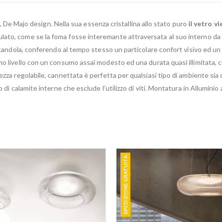
, De Majo design. Nella sua essenza cristallina allo stato puro
il vetro v
ato, come se la foma fosse interemante attraversata al suo interno da un
ficandola, conferendo al tempo stesso un particolare confort visivo ed un 
imo livello con un consumo assai modesto ed una durata quasi illimitata, c
ezza regolabile, cannettata è perfetta per qualsiasi tipo di ambiente si
vo di calamite interne che esclude l’utilizzo di viti. Montatura in Allumini
SPEDIZIONE GRATUITA