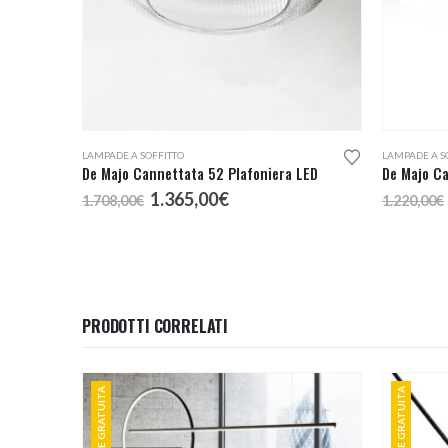
LAMPADE A SOFFITTO
LAMPADE A S
De Majo Cannettata 52 Plafoniera LED
De Majo Ca
Il
Il
1.365,00
€
1.708,00
€
1.220,00
€
prezzo
prezzo
originale
attuale
era:
è:
1.708,00€.
1.365,00€.
PRODOTTI CORRELATI
SPEDIZIONE GRATUITA
SPEDIZIONE GRATUITA