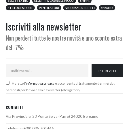
SELETTI X BIC
SELETTI X GABRIELE PICCO
SHHH!
STILLUCE STORE
VENTILATORI
VICO MAGISTRETTI
YAYAHO
Iscriviti alla newsletter
Non perderti tutte le nostre novità e uno sconto extra
del -7%
Ho letto l'
informativa privacy
e acconsento al trattamento dei miei dati
personali per l’invio della newsletter (obbligatorio)
CONTATTI
Via Provinciale, 23 Ponte Selva (Parre) 24020 Bergamo
Telefono:
(+39) 035 704466