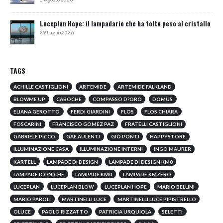
Luceplan Hope: il lampadario che ha tolto peso al cristallo
29 Luglio 2026
TAGS
ACHILLE CASTIGLIONI
ARTEMIDE
ARTEMIDE FALKLAND
BLOWME UP
CABOCHE
COMPASSO D?ORO
DOMUS
ELIANA GEROTTO
FERDI GIARDINI
FLOS
FLOS CHIARA
FOSCARINI
FRANCISCO GOMEZ PAZ
FRATELLI CASTIGLIONI
GABRIELE PICCO
GAE AULENTI
GIÒ PONTI
HAPPYSTORE
ILLUMINAZIONE CASA
ILLUMINAZIONE INTERNI
INGO MAURER
KARTELL
LAMPADE DI DESIGN
LAMPADE DI DESIGN KM0
LAMPADE ICONICHE
LAMPADE KM0
LAMPADE KMZERO
LUCEPLAN
LUCEPLAN BLOW
LUCEPLAN HOPE
MARIO BELLINI
MARIO PAROLI
MARTINELLI LUCE
MARTINELLI LUCE PIPISTRELLO
OLUCE
PAOLO RIZZATTO
PATRICIA URQUIOLA
SELETTI