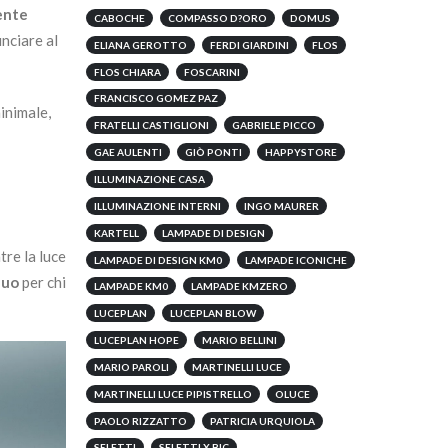
ente
CABOCHE
COMPASSO D?ORO
DOMUS
nciare al
ELIANA GEROTTO
FERDI GIARDINI
FLOS
FLOS CHIARA
FOSCARINI
FRANCISCO GOMEZ PAZ
inimale,
FRATELLI CASTIGLIONI
GABRIELE PICCO
GAE AULENTI
GIÒ PONTI
HAPPYSTORE
ILLUMINAZIONE CASA
ILLUMINAZIONE INTERNI
INGO MAURER
KARTELL
LAMPADE DI DESIGN
tre la luce
LAMPADE DI DESIGN KM0
LAMPADE ICONICHE
luo
per chi
LAMPADE KM0
LAMPADE KMZERO
LUCEPLAN
LUCEPLAN BLOW
LUCEPLAN HOPE
MARIO BELLINI
MARIO PAROLI
MARTINELLI LUCE
MARTINELLI LUCE PIPISTRELLO
OLUCE
PAOLO RIZZATTO
PATRICIA URQUIOLA
SELETTI
SELETTI X BIC