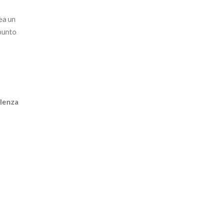
ea un
punto
lenza