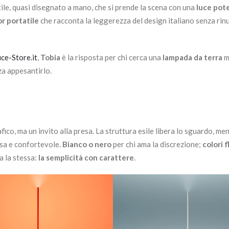
ile, quasi disegnato a mano, che si prende la scena con una
luce pot
r portatile
che racconta la leggerezza del design italiano senza rinu
uce-Store.it
,
Tobia
è la risposta per chi cerca una
lampada da terra
m
za appesantirlo.
fico, ma un invito alla presa. La struttura esile libera lo sguardo, men
fusa e confortevole.
Bianco o nero
per chi ama la discrezione;
colori f
a la stessa:
la semplicità con carattere
.