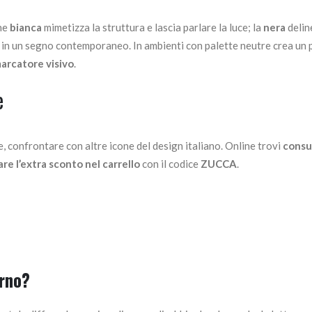
one
bianca
mimetizza la struttura e lascia parlare la luce; la
nera
delin
in un segno contemporaneo. In ambienti con palette neutre crea un 
arcatore visivo
.
e
e, confrontare con altre icone del design italiano. Online trovi
consu
are l’extra sconto nel carrello
con il codice
ZUCCA
.
orno?