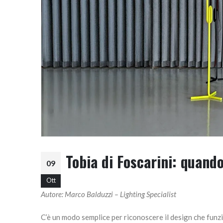
Tobia di Foscarini: quando
09
Ott
Autore: Marco Balduzzi – Lighting Specialist
C’è un modo semplice per riconoscere il design che funz