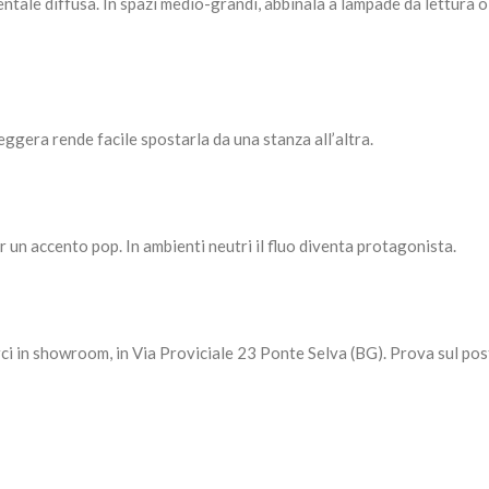
ientale diffusa. In spazi medio-grandi, abbinala a lampade da lettura o
leggera rende facile spostarla da una stanza all’altra.
er un accento pop. In ambienti neutri il fluo diventa protagonista.
rci in showroom, in Via Proviciale 23 Ponte Selva (BG). Prova sul pos