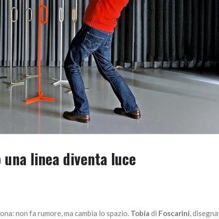
 una linea diventa luce
iona: non fa rumore, ma cambia lo spazio.
Tobia
di
Foscarini
, disegna