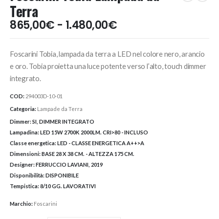
Terra
Fascia
865,00
€
-
1.480,00
€
di
prezzo:
Foscarini Tobia, lampada da terra a LED nel colore nero, arancio
da
865,00€
e oro. Tobia proietta una luce potente verso l’alto, touch dimmer
a
integrato.
1.480,00€
COD:
294003D-10-01
Categoria:
Lampade da Terra
Dimmer:
SI, DIMMER INTEGRATO
Lampadina:
LED 15W 2700K 2000LM. CRI>80 - INCLUSO
Classe energetica:
LED - CLASSE ENERGETICA A++>A
Dimensioni:
BASE 28 X 38 CM. - ALTEZZA 175 CM.
Designer:
FERRUCCIO LAVIANI, 2019
Disponibilità:
DISPONIBILE
Tempistica:
8/10 GG. LAVORATIVI
Marchio:
Foscarini