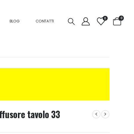
0
0
BLOG
CONTATTI
ffusore tavolo 33