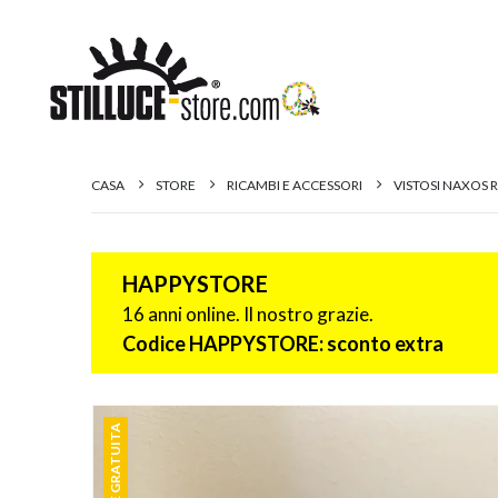
CASA
STORE
RICAMBI E ACCESSORI
VISTOSI NAXOS 
HAPPYSTORE
16 anni online. Il nostro grazie.
Codice HAPPYSTORE: sconto extra