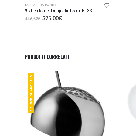
LAMPADE DA TAVOLO
Vistosi Naxos Lampada Tavolo H. 33
Il
Il
375,00
€
446,52
€
prezzo
prezzo
originale
attuale
era:
è:
446,52€.
375,00€.
PRODOTTI CORRELATI
SPEDIZIONE GRATUITA