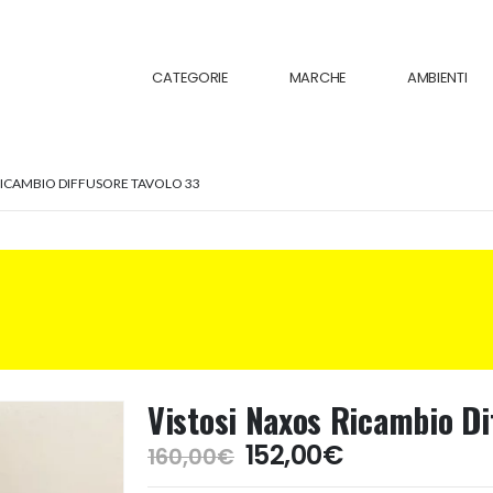
CATEGORIE
MARCHE
AMBIENTI
RICAMBIO DIFFUSORE TAVOLO 33
Vistosi Naxos Ricambio Di
Il
Il
152,00
€
160,00
€
prezzo
prezzo