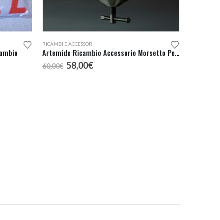
RICAMBI E ACCESSORI
cambio
Artemide Ricambio Accessorio Morsetto Per Tolomeo
Il
Il
58,00
€
60,00
€
prezzo
prezzo
originale
attuale
era:
è:
60,00€.
58,00€.