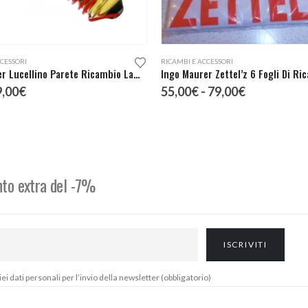
Questo prodotto ha più varianti. Le opzioni possono essere scelte nella pagina del prodotto
CCESSORI
RICAMBI E ACCESSORI
Ingo Maurer Lucellino Parete Ricambio Lampadina
Ingo Maurer Zettel’z 6 Fogli Di Ri
Il
Fascia
9,00
€
55,00
€
-
79,00
€
rezzo
prezzo
di
iginale
attuale
prezzo:
a:
è:
da
,00€.
19,00€.
55,00€
a
79,00€
onto extra del -7%
 dati personali per l’invio della newsletter (obbligatorio)