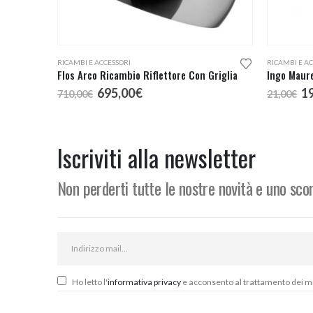
RICAMBI E ACCESSORI
RICAMBI E A
Flos Arco Ricambio Riflettore Con Griglia
Il
Il
Il
695,00
€
1
710,00
€
21,00
€
prezzo
prezzo
p
originale
attuale
or
era:
è:
er
710,00€.
695,00€.
21
Iscriviti alla newsletter
Non perderti tutte le nostre novità e uno sc
Ho letto l'
informativa privacy
e acconsento al trattamento dei miei