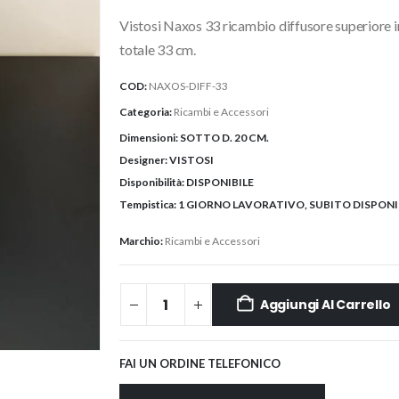
originale
attuale
Vistosi Naxos 33 ricambio diffusore superiore i
era:
è:
160,00€.
152,00€.
totale 33 cm.
COD:
NAXOS-DIFF-33
Categoria:
Ricambi e Accessori
Dimensioni:
SOTTO D. 20 CM.
Designer:
VISTOSI
Disponibilità:
DISPONIBILE
Tempistica:
1 GIORNO LAVORATIVO, SUBITO DISPONIB
Marchio:
Ricambi e Accessori
Aggiungi Al Carrello
FAI UN ORDINE TELEFONICO