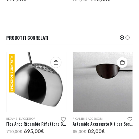
prezzo
prezzo
originale
attuale
era:
è:
231,80€.
190,00€.
PRODOTTI CORRELATI
SPEDIZIONE GRATUITA
RICAMBI E ACCESSORI
RICAMBI E ACCESSORI
Flos Arco Ricambio Riflettore Con Griglia
Artemide Aggregato Kit per Sospensione Decentrata
Il
Il
Il
Il
695,00
€
82,00
€
710,00
€
85,00
€
prezzo
prezzo
prezzo
prezzo