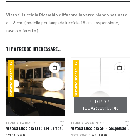
Vistosi Lucciola Ricambio diffusore in vetro bianco satinato
d. 18 cm.
(modello per lampada lucciola 18 cm. sospensione,
tavolo o faretto.)
TI POTREBBE INTERESSARE…
SPEDIZIONE GRATUITA
SPEDIZIONE GRATUITA
OFFER ENDS IN:
11
DAYS
19
:
03
:
48
LAMPADE DA TAVOLO
LAMPADE A SOSPENSIONE
Vistosi Lucciola LT18 E14 Lampada Tavolo D. 18
Vistosi Lucciola SP P Sospensione Piccola D. 18
Il
Il
212,28
€
190,00
€
231,80
€