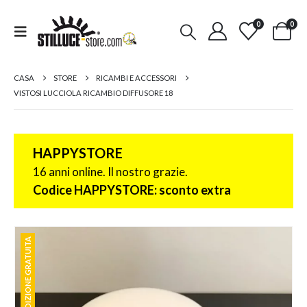
0
0
CASA
STORE
RICAMBI E ACCESSORI
VISTOSI LUCCIOLA RICAMBIO DIFFUSORE 18
HAPPYSTORE
16 anni online. Il nostro grazie.
Codice HAPPYSTORE: sconto extra
SPEDIZIONE GRATUITA
SPEDIZIONE GRATUITA