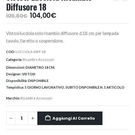
Diffusore 18
Il
Il
104,00
€
109,80
€
prezzo
prezzo
originale
attuale
Vistosi lucciola solo ricambio diffusore d.18 cm. per lampada
era:
è:
109,80€.
104,00€.
tavolo, faretto o sospensione.
COD:
LUCCIOLA-DIFF-18
Categoria:
Ricambi e Accessori
Dimensioni:
DIAMETRO 18 CM.
Designer:
VISTOSI
Disponibilità:
DISPONIBILE
Tempistica:
1 GIORNO LAVORATIVO, SUBITO DISPONIBILE N. 1 ARTICOLO
Marchio:
Ricambi e Accessori
Aggiungi Al Carrello