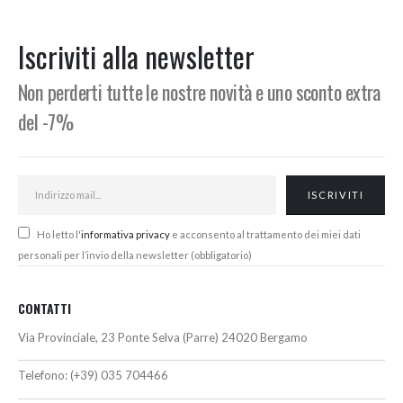
originale
attuale
originale
attuale
era:
è:
era:
è:
710,00€.
695,00€.
85,00€.
82,00€.
Iscriviti alla newsletter
Non perderti tutte le nostre novità e uno sconto extra
del -7%
Ho letto l'
informativa privacy
e acconsento al trattamento dei miei dati
personali per l’invio della newsletter (obbligatorio)
CONTATTI
Via Provinciale, 23 Ponte Selva (Parre) 24020 Bergamo
Telefono:
(+39) 035 704466