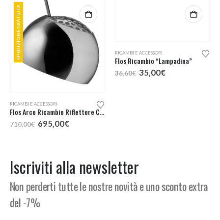
SPEDIZIONE GRATUITA
RICAMBI E ACCESSORI
RICAMBI E ACCESSORI
Flos Arco Ricambio Riflettore Con Griglia
Flos Ricambio “Lampadina”
Il
Il
Il
Il
695,00
€
35,00
€
710,00
€
36,60
€
prezzo
prezzo
prezzo
prezzo
originale
attuale
originale
attuale
era:
è:
era:
è:
710,00€.
695,00€.
36,60€.
35,00€.
Iscriviti alla newsletter
Non perderti tutte le nostre novità e uno sconto extra
del -7%