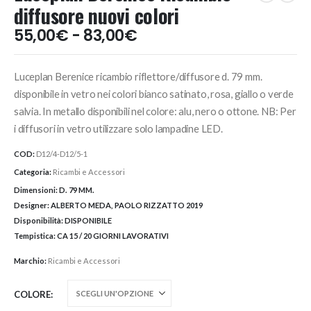
diffusore nuovi colori
Fascia
55,00
€
-
83,00
€
di
prezzo:
Luceplan Berenice ricambio riflettore/diffusore d. 79 mm.
da
55,00€
disponibile in vetro nei colori bianco satinato, rosa, giallo o verde
a
salvia. In metallo disponibili nel colore: alu, nero o ottone. NB: Per
83,00€
i diffusori in vetro utilizzare solo lampadine LED.
COD:
D12/4-D12/5-1
Categoria:
Ricambi e Accessori
Dimensioni:
D. 79 MM.
Designer:
ALBERTO MEDA, PAOLO RIZZATTO 2019
Disponibilità:
DISPONIBILE
Tempistica:
CA 15 / 20 GIORNI LAVORATIVI
Marchio:
Ricambi e Accessori
COLORE