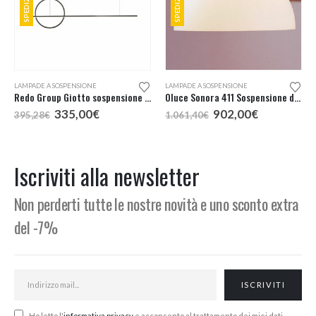
Questo prodotto ha più varianti. Le opzioni possono essere scelte nella pagina del prodotto
LAMPADE A SOSPENSIONE
LAMPADE A SOSPENSIONE
Redo Group Giotto sospensione LED 143
Oluce Sonora 411 Sospensione d. 50
Il
Il
Il
Il
335,00
€
902,00
€
395,28
€
1.061,40
€
prezzo
prezzo
prezzo
prezzo
originale
attuale
originale
attuale
era:
è:
era:
è:
395,28€.
335,00€.
1.061,40€.
902,00€.
Iscriviti alla newsletter
Non perderti tutte le nostre novità e uno sconto extra
del -7%
Ho letto l'
informativa privacy
e acconsento al trattamento dei miei dati