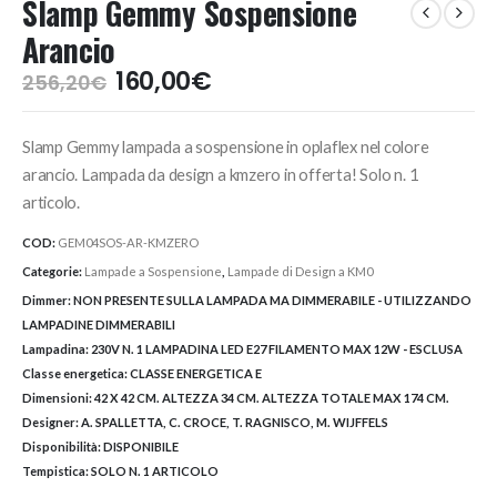
Slamp Gemmy Sospensione
Arancio
Il
Il
160,00
€
256,20
€
prezzo
prezzo
originale
attuale
Slamp Gemmy lampada a sospensione in oplaflex nel colore
era:
è:
256,20€.
160,00€.
arancio. Lampada da design a kmzero in offerta! Solo n. 1
articolo.
COD:
GEM04SOS-AR-KMZERO
Categorie:
Lampade a Sospensione
,
Lampade di Design a KM0
Dimmer:
NON PRESENTE SULLA LAMPADA MA DIMMERABILE - UTILIZZANDO
LAMPADINE DIMMERABILI
Lampadina:
230V N. 1 LAMPADINA LED E27 FILAMENTO MAX 12W - ESCLUSA
Classe energetica:
CLASSE ENERGETICA E
Dimensioni:
42 X 42 CM. ALTEZZA 34 CM. ALTEZZA TOTALE MAX 174 CM.
Designer:
A. SPALLETTA, C. CROCE, T. RAGNISCO, M. WIJFFELS
Disponibilità:
DISPONIBILE
Tempistica:
SOLO N. 1 ARTICOLO