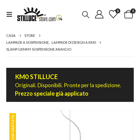
0
0
CASA
STORE
LAMPADE A SOSPENSIONE
,
LAMPADE DI DESIGN A KM0
SLAMP GEMMY SOSPENSIONE ARANCIO
KM0 STILLUCE
Originali. Disponibili. Pronte per la spedizione.
Prezzo speciale già applicato
SPEDIZIONE GRATUITA
SPEDIZIONE GRATUITA