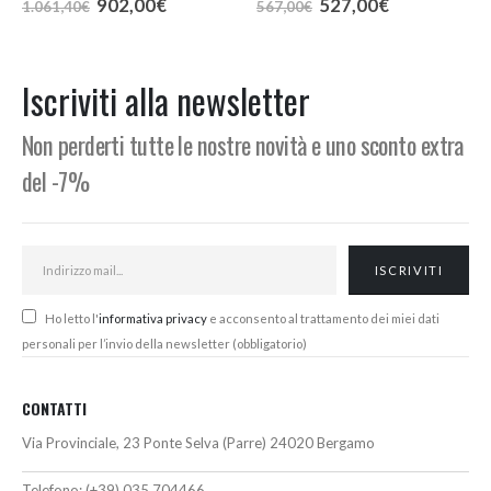
Il
Il
Il
Il
902,00
€
527,00
€
1.061,40
€
567,00
€
prezzo
prezzo
prezzo
prezzo
originale
attuale
originale
attuale
era:
è:
era:
è:
1.061,40€.
902,00€.
567,00€.
527,00€.
Iscriviti alla newsletter
Non perderti tutte le nostre novità e uno sconto extra
del -7%
Ho letto l'
informativa privacy
e acconsento al trattamento dei miei dati
personali per l’invio della newsletter (obbligatorio)
CONTATTI
Via Provinciale, 23 Ponte Selva (Parre) 24020 Bergamo
Telefono:
(+39) 035 704466