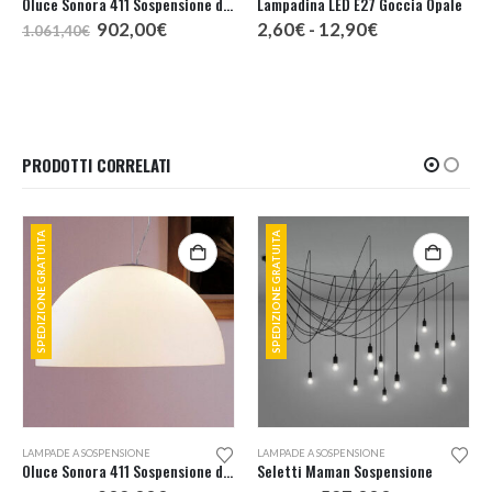
Oluce Sonora 411 Sospensione d. 50
Lampadina LED E27 Goccia Opale
Il
Il
Fascia
902,00
€
2,60
€
-
12,90
€
1.061,40
€
o
prezzo
prezzo
di
e
originale
attuale
prezzo:
era:
è:
da
,00€.
1.061,40€.
902,00€.
2,60€
a
12,90€
PRODOTTI CORRELATI
SPEDIZIONE GRATUITA
SPEDIZIONE GRATUITA
LAMPADE A SOSPENSIONE
LAMPADE A SOSPENSIONE
Oluce Sonora 411 Sospensione d. 50
Seletti Maman Sospensione