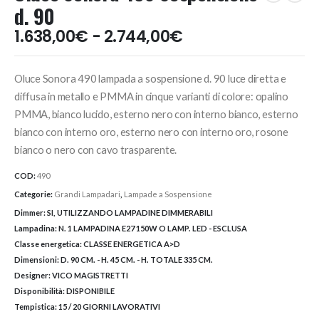
d. 90
Fascia
1.638,00
€
-
2.744,00
€
di
prezzo:
Oluce Sonora 490 lampada a sospensione d. 90 luce diretta e
da
1.638,00€
diffusa in metallo e PMMA in cinque varianti di colore: opalino
a
PMMA, bianco lucido, esterno nero con interno bianco, esterno
2.744,00€
bianco con interno oro, esterno nero con interno oro, rosone
bianco o nero con cavo trasparente.
COD:
490
Categorie:
Grandi Lampadari
,
Lampade a Sospensione
Dimmer:
SI, UTILIZZANDO LAMPADINE DIMMERABILI
Lampadina:
N. 1 LAMPADINA E27 150W O LAMP. LED - ESCLUSA
Classe energetica:
CLASSE ENERGETICA A>D
Dimensioni:
D. 90 CM. - H. 45 CM. - H. TOTALE 335 CM.
Designer:
VICO MAGISTRETTI
Disponibilità:
DISPONIBILE
Tempistica:
15 / 20 GIORNI LAVORATIVI