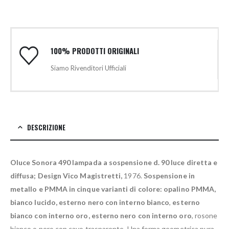
100% PRODOTTI ORIGINALI
Siamo Rivenditori Ufficiali
DESCRIZIONE
Oluce Sonora 490 lampada a sospensione d. 90 luce diretta e
diffusa;
Design Vico Magistretti,
1976.
Sospensione in
metallo e PMMA in cinque varianti di colore: opalino PMMA,
bianco lucido, esterno nero con interno bianco
,
esterno
bianco con interno oro, esterno nero con interno oro
, rosone
bianco o nero con cavo trasparente. Una forma geometrica pura,