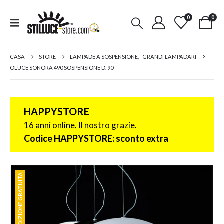
0
0
CASA
STORE
LAMPADE A SOSPENSIONE
,
GRANDI LAMPADARI
OLUCE SONORA 490 SOSPENSIONE D. 90
HAPPYSTORE
16 anni online. Il nostro grazie.
Codice HAPPYSTORE: sconto extra
SPEDIZIONE GRATUITA
SPEDIZIONE GRATUITA