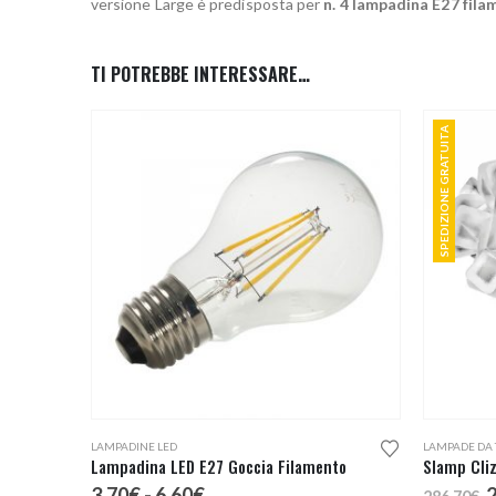
versione Large è predisposta per
n. 4 lampadina E27 fil
TI POTREBBE INTERESSARE…
SPEDIZIONE GRATUITA
Questo prodotto ha più varianti. Le opzioni possono essere scelte nella pagina del prodotto
Questo prodotto ha più varianti. Le opzioni possono essere scelte nella pagina del prodotto
LAMPADINE LED
LAMPADE DA 
Lampadina LED E27 Goccia Filamento
Slamp Cli
Fascia
I
3,70
€
-
6,60
€