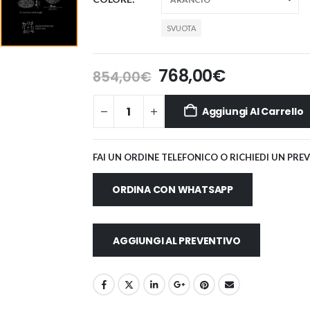
SVUOTA
Il
Il
768,00
€
854,00
€
prezzo
prezzo
originale
attuale
Aggiungi Al Carrello
era:
è:
854,00€.
768,00€.
FAI UN ORDINE TELEFONICO O RICHIEDI UN PRE
ORDINA CON WHATSAPP
AGGIUNGI AL PREVENTIVO