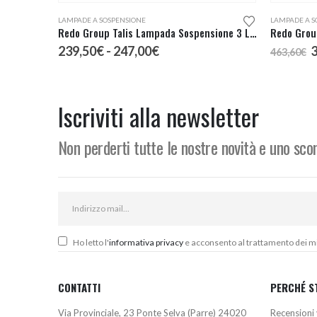
Questo prodotto ha più varianti. Le opzioni possono essere scelte nella pagina del prodotto
LAMPADE A SOSPENSIONE
LAMPADE A S
Redo Group Talis Lampada Sospensione 3 Luci
Redo Grou
Fascia
I
239,50
€
-
247,00
€
463,60
€
di
p
prezzo:
o
da
e
239,50€
4
Iscriviti alla newsletter
a
247,00€
Non perderti tutte le nostre novità e uno sc
Ho letto l'
informativa privacy
e acconsento al trattamento dei miei
CONTATTI
PERCHÉ S
Via Provinciale, 23 Ponte Selva (Parre) 24020
Recensioni 