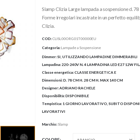
prezzo:
Slamp Clizia Large lampada a sospensione d. 78 cm
da
730,00€
Forme irregolari incastrate in un perfetto equili
a
Clizia.
768,00€
COD:
CLISL00ORG01T00000EU
Categoria:
Lampade a Sospensione
Dimmer:
SI, UTILIZZANDO LAMPADINE DIMMERABILI
Lampadina:
220-240V N. 4 LAMPADINA LED E27 12W F
Classe energetica:
CLASSE ENERGETICA E
Dimensioni:
D. 78 CM H. 28 CM H. MAX 140 CM
Designer:
ADRIANO RACHELE
Disponibilità:
DISPONIBILE
Tempistica:
1 GIORNO LAVORATIVO, SUBITO DISPONIBIL
LAVORATIVI
Marchio:
Slamp
COLORE