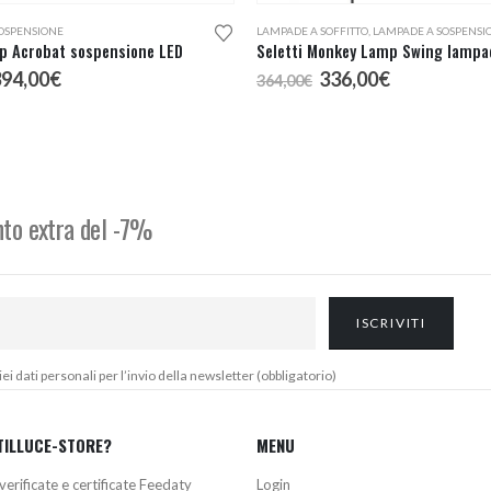
OSPENSIONE
LAMPADE A SOFFITTO
,
LAMPADE A SOSPENSI
p Acrobat sospensione LED
l
Il
Il
Il
394,00
€
336,00
€
364,00
€
rezzo
prezzo
prezzo
prezzo
riginale
attuale
originale
attuale
ra:
è:
era:
è:
63,60€.
394,00€.
364,00€.
336,00€.
onto extra del -7%
 dati personali per l’invio della newsletter (obbligatorio)
TILLUCE-STORE?
MENU
verificate e certificate Feedaty
Login