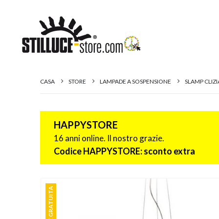
CASA
STORE
LAMPADE A SOSPENSIONE
SLAMP CLIZ
HAPPYSTORE
16 anni online. Il nostro grazie.
Codice HAPPYSTORE: sconto extra