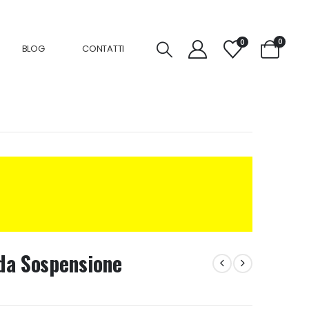
0
0
BLOG
CONTATTI
da Sospensione