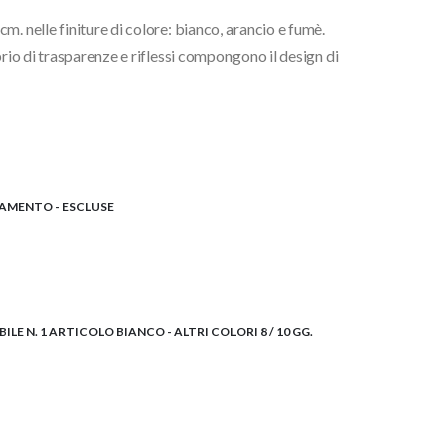
. nelle finiture di colore: bianco, arancio e fumè.
brio di trasparenze e riflessi compongono il design di
ILAMENTO - ESCLUSE
E N. 1 ARTICOLO BIANCO - ALTRI COLORI 8 / 10 GG.