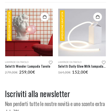
SPEDIZIONE GRATUITA
SPEDIZIONE GRATUITA
LAMPADE DA TAVOLO
LAMPADE DA TAVOLO
Seletti Wonder Lampada Tavolo
Seletti Daily Glow Milk lampada tavolo
Il
Il
Il
Il
259,00
€
152,00
€
279,00
€
164,00
€
prezzo
prezzo
prezzo
prezzo
originale
attuale
originale
attuale
era:
è:
era:
è:
279,00€.
259,00€.
164,00€.
152,00€.
Iscriviti alla newsletter
Non perderti tutte le nostre novità e uno sconto extra