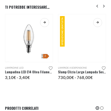
TI POTREBBE INTERESSARE…
SPEDIZIONE GRATUITA
Questo prodotto ha più varianti. Le opzioni possono essere scelte nella pagina del prodotto
Questo prodotto ha più varianti. Le opzioni possono essere scelte nella pagina del prodotto
LAMPADINE LED
LAMPADE A SOSPENSIONE
Lampadina LED E14 Oliva Filamento
Slamp Clizia Large Lampada Sospensione
Fascia
Fascia
3,10
€
-
3,40
€
730,00
€
-
768,00
€
di
di
:
prezzo:
prezzo:
da
da
€
3,10€
730,00€
a
a
€
3,40€
768,00€
PRODOTTI CORRELATI