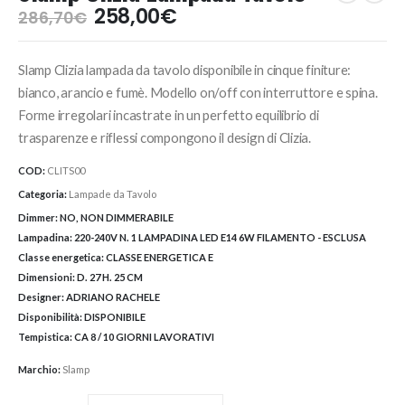
Il
Il
258,00
€
286,70
€
prezzo
prezzo
originale
attuale
Slamp Clizia lampada da tavolo disponibile in cinque finiture:
era:
è:
286,70€.
258,00€.
bianco, arancio e fumè. Modello on/off con interruttore e spina.
Forme irregolari incastrate in un perfetto equilibrio di
trasparenze e riflessi compongono il design di Clizia.
COD:
CLITS00
Categoria:
Lampade da Tavolo
Dimmer:
NO, NON DIMMERABILE
Lampadina:
220-240V N. 1 LAMPADINA LED E14 6W FILAMENTO - ESCLUSA
Classe energetica:
CLASSE ENERGETICA E
Dimensioni:
D. 27 H. 25 CM
Designer:
ADRIANO RACHELE
Disponibilità:
DISPONIBILE
Tempistica:
CA 8 / 10 GIORNI LAVORATIVI
Marchio:
Slamp