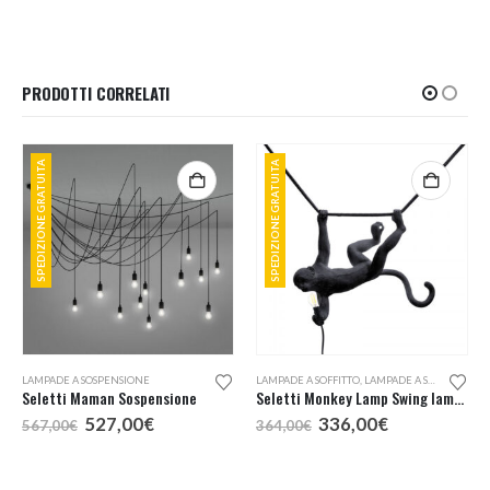
era:
è:
era:
è:
215,00€.
193,50€.
500,00€.
450,00€.
PRODOTTI CORRELATI
SPEDIZIONE GRATUITA
SPEDIZIONE GRATUITA
LAMPADE A SOSPENSIONE
LAMPADE A SOFFITTO
,
LAMPADE A SOSPENSIONE
Seletti Maman Sospensione
Seletti Monkey Lamp Swing lampada a sospensione da esterno
Il
Il
Il
Il
527,00
€
336,00
€
567,00
€
364,00
€
prezzo
prezzo
prezzo
prezzo
originale
attuale
originale
attuale
era:
è:
era:
è: