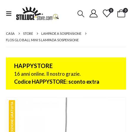
0
0
CASA
STORE
LAMPADE A SOSPENSIONE
FLOS GLO BALL MINI S LAMPADA SOSPENSIONE
HAPPYSTORE
16 anni online. Il nostro grazie.
Codice HAPPYSTORE: sconto extra
SPEDIZIONE GRATUITA
SPEDIZIONE GRATUITA