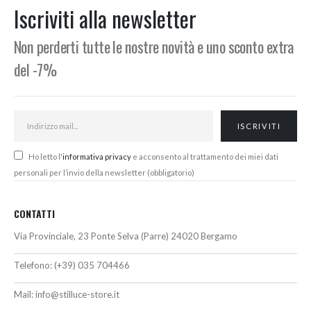
567,00€.
527,00€.
364,00€.
336,00€.
Iscriviti alla newsletter
Non perderti tutte le nostre novità e uno sconto extra
del -7%
Ho letto l'
informativa privacy
e acconsento al trattamento dei miei dati
personali per l’invio della newsletter (obbligatorio)
CONTATTI
Via Provinciale, 23 Ponte Selva (Parre) 24020 Bergamo
Telefono:
(+39) 035 704466
Mail:
info@stilluce-store.it