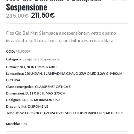
Sospensione
Il
Il
211,50
€
235,00
€
prezzo
prezzo
originale
attuale
Flos Glo Ball Mini S lampada a sospensione in vetro opalino
era:
è:
235,00€.
211,50€.
incamiciato, soffiato a bocca, con finitura esterna acidata.
COD:
F4195009
Categoria:
Lampade a Sospensione
Dimmer:
NO, NON DIMMERABILE
Lampadina:
220-240V N. 1 LAMPADINA G9 ALO 25W O LED 3,2W G-9 400LM -
ESCLUSA
Classe energetica:
CLASSE ENERGETICA E
Dimensioni:
D. 11 X 8,5 H. MAX 270 CM
Designer:
JASPER MORRISON 1998
Disponibilità:
DISPONIBILE
Tempistica:
1 GIORNO LAVORATIVO, SUBITO DISPONIBILE N. 1 ARTICOLO
Marchio:
Flos