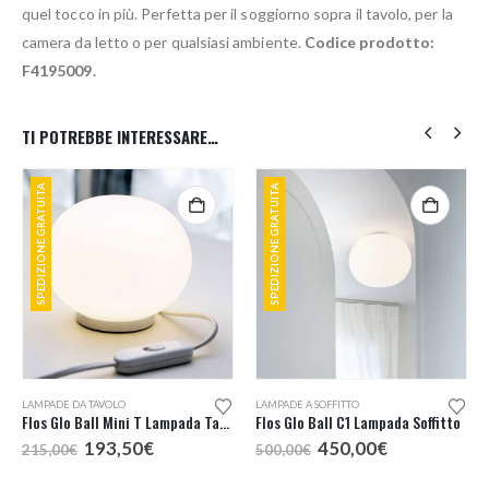
quel tocco in più. Perfetta per il soggiorno sopra il tavolo, per la
camera da letto o per qualsiasi ambiente.
Codice prodotto:
F4195009.
TI POTREBBE INTERESSARE…
SPEDIZIONE GRATUITA
SPEDIZIONE GRATUITA
LAMPADE DA TAVOLO
LAMPADE A SOFFITTO
Flos Glo Ball Mini T Lampada Tavolo
Flos Glo Ball C1 Lampada Soffitto
Il
Il
Il
Il
193,50
€
450,00
€
215,00
€
500,00
€
prezzo
prezzo
prezzo
prezzo
originale
attuale
originale
attuale