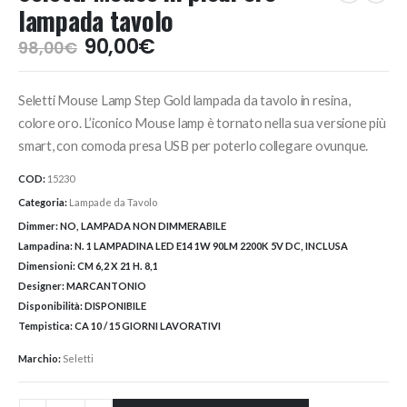
lampada tavolo
Il
Il
90,00
€
98,00
€
prezzo
prezzo
originale
attuale
Seletti Mouse Lamp Step Gold lampada da tavolo in resina,
era:
è:
98,00€.
90,00€.
colore oro. L’iconico Mouse lamp è tornato nella sua versione più
smart, con comoda presa USB per poterlo collegare ovunque.
COD:
15230
Categoria:
Lampade da Tavolo
Dimmer:
NO, LAMPADA NON DIMMERABILE
Lampadina:
N. 1 LAMPADINA LED E14 1W 90LM 2200K 5V DC, INCLUSA
Dimensioni:
CM 6,2 X 21 H. 8,1
Designer:
MARCANTONIO
Disponibilità:
DISPONIBILE
Tempistica:
CA 10 / 15 GIORNI LAVORATIVI
Marchio:
Seletti