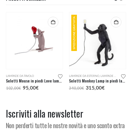
SPEDIZIONE GRATUITA
LAMPADE DA TAVOLO
LAMPADE DA ESTERNO
,
LAMPADE DA TAVOLO
,
L
Seletti Mouse in piedi Love lampada tavolo
Seletti Monkey Lamp in piedi lampada da esterno
Il
Il
Il
Il
95,00
€
315,00
€
102,00
€
340,00
€
prezzo
prezzo
prezzo
prezzo
originale
attuale
originale
attuale
era:
è:
era:
è:
102,00€.
95,00€.
340,00€.
315,00€.
Iscriviti alla newsletter
Non perderti tutte le nostre novità e uno sconto extra