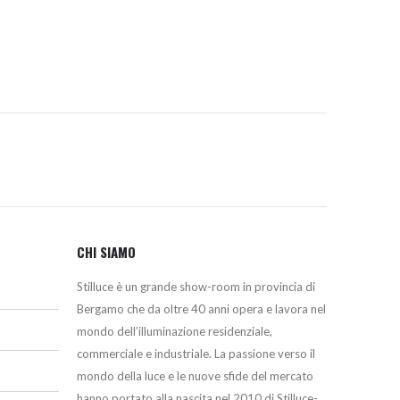
era:
è:
€.
213,00€.
191,00€.
CHI SIAMO
Stilluce è un grande show-room in provincia di
Bergamo che da oltre 40 anni opera e lavora nel
mondo dell’illuminazione residenziale,
commerciale e industriale. La passione verso il
mondo della luce e le nuove sfide del mercato
hanno portato alla nascita nel 2010 di Stilluce-