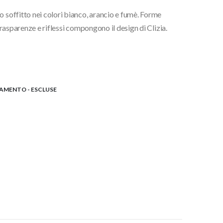
 soffitto nei colori bianco, arancio e fumè. Forme
€
 trasparenze e riflessi compongono il design di Clizia.
€
ILAMENTO - ESCLUSE