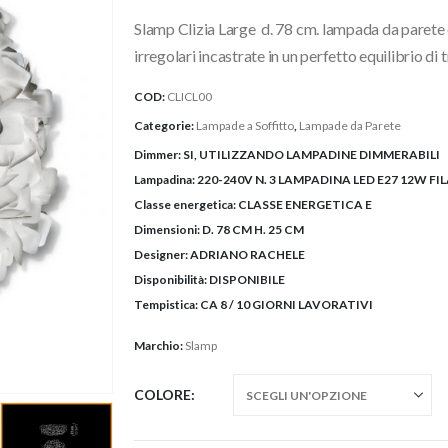
prezzo:
Slamp Clizia Large d. 78 cm. lampada da parete o
da
609,00
irregolari incastrate in un perfetto equilibrio di
a
COD:
CLICL00
675,00
Categorie:
Lampade a Soffitto
,
Lampade da Parete
Dimmer:
SI, UTILIZZANDO LAMPADINE DIMMERABILI
Lampadina:
220-240V N. 3 LAMPADINA LED E27 12W F
Classe energetica:
CLASSE ENERGETICA E
Dimensioni:
D. 78 CM H. 25 CM
Designer:
ADRIANO RACHELE
Disponibilità:
DISPONIBILE
Tempistica:
CA 8 / 10 GIORNI LAVORATIVI
Marchio:
Slamp
COLORE