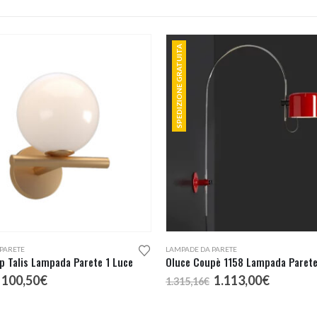
SPEDIZIONE GRATUITA
Questo prodotto ha più varianti. Le opzioni possono essere scelte nella pagina del prodotto
PARETE
LAMPADE DA PARETE
p Talis Lampada Parete 1 Luce
Oluce Coupè 1158 Lampada Paret
Fascia
Il
Il
100,50
€
1.113,00
€
1.315,16
€
di
prezzo
prezzo
prezzo:
originale
attuale