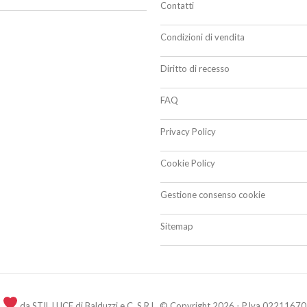
Contatti
Condizioni di vendita
Diritto di recesso
FAQ
Privacy Policy
Cookie Policy
Gestione consenso cookie
Sitemap
n
da STIL LUCE di Balduzzi e C. S.R.L. © Copyright 2026 - P.Iva 02211