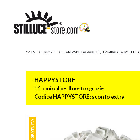
CASA
STORE
LAMPADE DA PARETE
,
LAMPADE A SOFFITT
HAPPYSTORE
16 anni online. Il nostro grazie.
Codice HAPPYSTORE: sconto extra