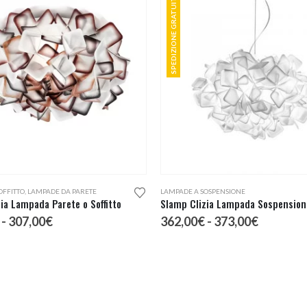
SPEDIZIONE GRATUITA
Questo prodotto ha più varianti. Le opzioni possono essere scelte nella pagina del prodotto
OFFITTO
,
LAMPADE DA PARETE
LAMPADE A SOSPENSIONE
ia Lampada Parete o Soffitto
Slamp Clizia Lampada Sospension
Fascia
Fascia
-
307,00
€
362,00
€
-
373,00
€
di
di
prezzo:
prezzo:
da
da
290,00€
362,00€
a
a
307,00€
373,00€