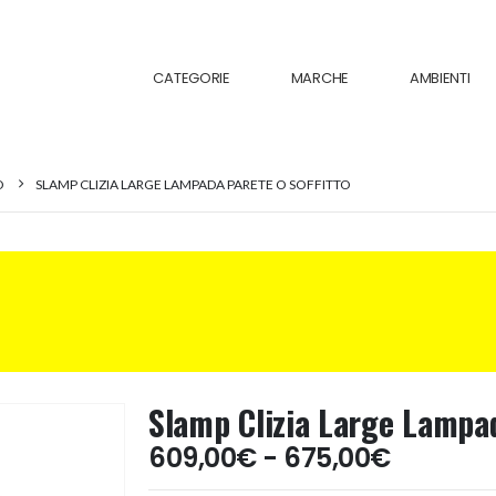
CATEGORIE
MARCHE
AMBIENTI
O
SLAMP CLIZIA LARGE LAMPADA PARETE O SOFFITTO
Slamp Clizia Large Lampad
Fascia
609,00
€
-
675,00
€
di