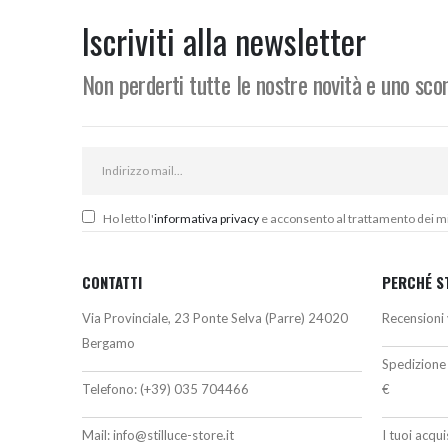
era:
è:
340,00€.
315,00€.
Iscriviti alla newsletter
Non perderti tutte le nostre novità e uno sc
Ho letto l'
informativa privacy
e acconsento al trattamento dei miei
CONTATTI
PERCHÉ S
Via Provinciale, 23 Ponte Selva (Parre) 24020
Recensioni 
Bergamo
Spedizione 
Telefono:
(+39) 035 704466
€
Mail:
info@stilluce-store.it
I tuoi acqu