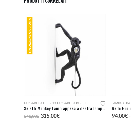
PRODOTTI CORRELATI
SPEDIZIONE GRATUITA
Questo prodotto ha più varianti. Le opzioni possono essere scelte nella pagina del prodotto
LAMPADE DA ESTERNO
,
LAMPADE DA PARETE
LAMPADE DA 
Seletti Monkey Lamp appesa a destra lampada da esterno
Redo Grou
Il
Il
315,00
€
94,00
€
-
340,00
€
prezzo
prezzo
originale
attuale