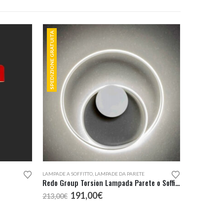
SPEDIZIONE GRATUITA
LAMPADE A SOFFITTO
,
LAMPADE DA PARETE
e
Redo Group Torsion Lampada Parete o Soffitto LED
Il
Il
191,00
€
213,00
€
prezzo
prezzo
originale
attuale