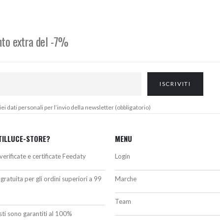
da
era:
è:
94,00€
1.315,16€.
1.113,00
a
100,50€
onto extra del -7%
 dati personali per l’invio della newsletter (obbligatorio)
TILLUCE-STORE?
MENU
verificate e certificate Feedaty
Login
gratuita per gli ordini superiori a 99
Marche
Team
isti sono garantiti al 100%