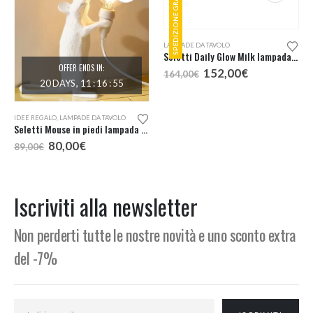
SPEDIZIONE GRATUITA
OFFER ENDS IN:
20
DAYS
11
:
16
:
54
IDEE REGALO
,
LAMPADE DA TAVOLO
LAMPADE DA TAVOLO
Seletti Mouse in piedi lampada tavolo
Seletti Daily Glow Milk lampada tavolo
Il
Il
Il
Il
80,00
€
152,00
€
89,00
€
164,00
€
prezzo
prezzo
prezzo
prezzo
originale
attuale
originale
attuale
era:
è:
era:
è:
89,00€.
80,00€.
164,00€.
152,00€.
Iscriviti alla newsletter
Non perderti tutte le nostre novità e uno sconto extra
del -7%