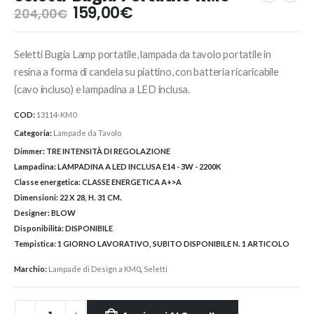
Il
Il
159,00
€
204,00
€
prezzo
prezzo
originale
attuale
Seletti Bugia Lamp portatile, lampada da tavolo portatile in
era:
è:
204,00€.
159,00€.
resina a forma di candela su piattino, con batteria ricaricabile
(cavo incluso) e lampadina a LED inclusa.
COD:
13114-KM0
Categoria:
Lampade da Tavolo
Dimmer:
TRE INTENSITÀ DI REGOLAZIONE
Lampadina:
LAMPADINA A LED INCLUSA E14 - 3W - 2200K
Classe energetica:
CLASSE ENERGETICA A+>A
Dimensioni:
22 X 28, H. 31 CM.
Designer:
BLOW
Disponibilità:
DISPONIBILE
Tempistica:
1 GIORNO LAVORATIVO, SUBITO DISPONIBILE N. 1 ARTICOLO
Marchio:
Lampade di Design a KM0
,
Seletti