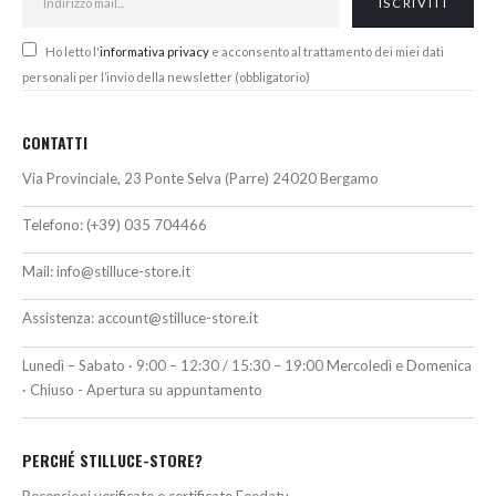
Ho letto l'
informativa privacy
e acconsento al trattamento dei miei dati
personali per l’invio della newsletter (obbligatorio)
CONTATTI
Via Provinciale, 23 Ponte Selva (Parre) 24020 Bergamo
Telefono:
(+39) 035 704466
Mail:
info@stilluce-store.it
Assistenza:
account@stilluce-store.it
Lunedì – Sabato · 9:00 – 12:30 / 15:30 – 19:00 Mercoledì e Domenica
· Chiuso - Apertura su appuntamento
PERCHÉ STILLUCE-STORE?
Recensioni verificate e certificate Feedaty