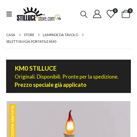
0
0
CASA
STORE
LAMPADE DA TAVOLO
SELETTI BUGIA PORTATILE KM0
KM0 STILLUCE
Originali. Disponibili. Pronte per la spedizione.
Prezzo speciale già applicato
SPEDIZIONE GRATUITA
SPEDIZIONE GRATUITA