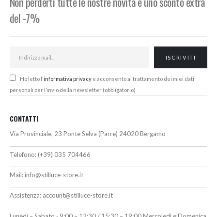
Non perderti tutte le nostre novità e uno sconto extra
del -7%
Ho letto l'
informativa privacy
e acconsento al trattamento dei miei dati
personali per l’invio della newsletter (obbligatorio)
CONTATTI
Via Provinciale, 23 Ponte Selva (Parre) 24020 Bergamo
Telefono:
(+39) 035 704466
Mail:
info@stilluce-store.it
Assistenza:
account@stilluce-store.it
Lunedì – Sabato · 9:00 – 12:30 / 15:30 – 19:00 Mercoledì e Domenica