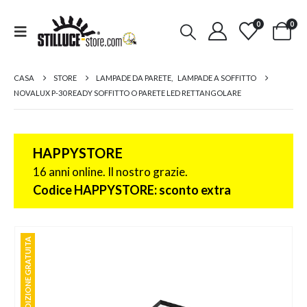
0
0
CASA
STORE
LAMPADE DA PARETE
,
LAMPADE A SOFFITTO
NOVALUX P-30 READY SOFFITTO O PARETE LED RETTANGOLARE
HAPPYSTORE
16 anni online. Il nostro grazie.
Codice HAPPYSTORE: sconto extra
SPEDIZIONE GRATUITA
SPEDIZIONE GRATUITA