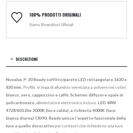
100% PRODOTTI ORIGINALI
Siamo Rivenditori Ufficiali
DESCRIZIONE
Novalux P-30 Ready soffitto/parete LED rettangolare 1630 x
830 mm.
Profilo in lega di alluminio verniciata a polvere nei colori:
bianco, nero, cappuccino e caffè.
Schermo diffusore opale in
policarbonato,
alimentatore elettronico incluso.
LED 48W
4728/6012lm 3000K (luce calda), a richiesta 4000K (luce
bianca diurna) CRI90. Ready unisce l’aspetto funzionale della
luce a quello decorativo
per contesti che richiedono una luce