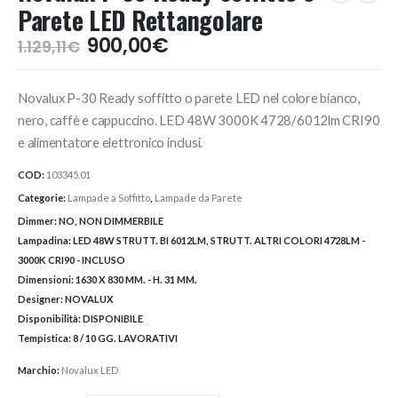
Parete LED Rettangolare
Il
Il
900,00
€
1.129,11
€
prezzo
prezzo
originale
attuale
Novalux P-30 Ready soffitto o parete LED nel colore bianco,
era:
è:
1.129,11€.
900,00€.
nero, caffè e cappuccino. LED 48W 3000K 4728/6012lm CRI90
e alimentatore elettronico inclusi.
COD:
103345.01
Categorie:
Lampade a Soffitto
,
Lampade da Parete
Dimmer:
NO, NON DIMMERBILE
Lampadina:
LED 48W STRUTT. BI 6012LM, STRUTT. ALTRI COLORI 4728LM -
3000K CRI90 - INCLUSO
Dimensioni:
1630 X 830 MM. - H. 31 MM.
Designer:
NOVALUX
Disponibilità:
DISPONIBILE
Tempistica:
8 / 10 GG. LAVORATIVI
Marchio:
Novalux LED