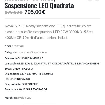
Sospensione LED Quadrata
Il
Il
705,00
€
879,00
€
prezzo
prezzo
originale
attuale
Novalux P-30 Ready sospensione LED quadrata nel colore
era:
è:
879,00€.
705,00€.
bianco, nero, caffè e cappuccino. LED 32W 3000K 3152lm /
4008lm CRI90 e kit di alimentazione inclusi.
COD:
103335.01
Categoria:
Lampade a Sospensione
Dimmer:
NO, NON DIMMERBILE
Lampadina:
LED 32W 3152LM STRUTT. COLORATA/STRUTT. BIANCA 4008LM -
3000K CRI90 - INCLUSO
Dimensioni:
830 X 830 MM. - H. 1200 MM.
Designer:
NOVALUX
Disponibilità:
DISPONIBILE
Tempistica:
8 / 10 GG. LAVORATIVI
Marchio:
Novalux LED