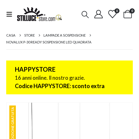
0
0
CASA
STORE
LAMPADE A SOSPENSIONE
NOVALUX P-30 READY SOSPENSIONE LED QUADRATA
HAPPYSTORE
16 anni online. Il nostro grazie.
Codice HAPPYSTORE: sconto extra
SPEDIZIONE GRATUITA
SPEDIZIONE GRATUITA