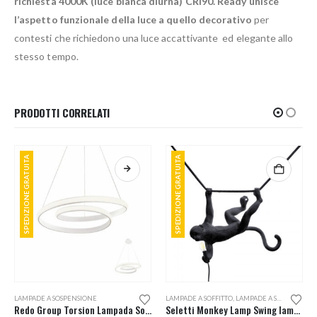
richiesta 4000K (luce bianca diurna) CRI90. Ready unisce
l’aspetto funzionale della luce a quello decorativo
per
contesti che richiedono una luce accattivante ed elegante allo
stesso tempo.
PRODOTTI CORRELATI
SPEDIZIONE GRATUITA
SPEDIZIONE GRATUITA
LAMPADE A SOSPENSIONE
LAMPADE A SOFFITTO
,
LAMPADE A SOSPENSIONE
Redo Group Torsion Lampada Sospensione LED 55
Seletti Monkey Lamp Swing lampada a sospensione da esterno