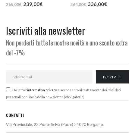
Il
Il
Il
Il
239,00
€
336,00
€
265,00
€
364,00
€
prezzo
prezzo
prezzo
prezzo
originale
attuale
originale
attuale
era:
è:
era:
è:
265,00€.
239,00€.
364,00€.
336,00€.
Iscriviti alla newsletter
Non perderti tutte le nostre novità e uno sconto extra
del -7%
Ho letto l'
informativa privacy
e acconsento al trattamento dei miei dati
personali per l’invio della newsletter (obbligatorio)
CONTATTI
Via Provinciale, 23 Ponte Selva (Parre) 24020 Bergamo