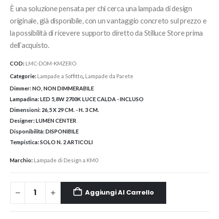
È una soluzione pensata per chi cerca una lampada di design
originale, già disponibile, con un vantaggio concreto sul prezzo e
la possibilità di ricevere supporto diretto da Stilluce Store prima
dell’acquisto.
COD:
LMC-DOM-KMZERO
Categorie:
Lampade a Soffitto
,
Lampade da Parete
Dimmer:
NO, NON DIMMERABILE
Lampadina:
LED 5,8W 2700K LUCE CALDA - INCLUSO
Dimensioni:
26,5 X 29 CM. - H. 3 CM.
Designer:
LUMEN CENTER
Disponibilità:
DISPONIBILE
Tempistica:
SOLO N. 2 ARTICOLI
Marchio:
Lampade di Design a KM0
Aggiungi Al Carrello