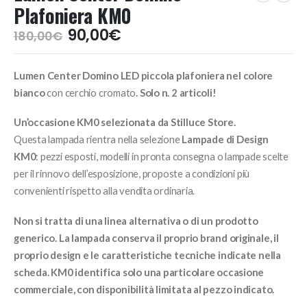
Plafoniera KM0
Il
Il
90,00
€
180,00
€
prezzo
prezzo
originale
attuale
Lumen Center Domino LED piccola plafoniera nel colore
era:
è:
180,00€.
90,00€.
bianco
con cerchio cromato
.
Solo n. 2 articoli!
Un’occasione KM0 selezionata da Stilluce Store.
Questa lampada rientra nella selezione
Lampade di Design
KM0
: pezzi esposti, modelli in pronta consegna o lampade scelte
per il rinnovo dell’esposizione, proposte a condizioni più
convenienti rispetto alla vendita ordinaria.
Non si tratta di una linea alternativa o di un prodotto
generico. La lampada conserva il proprio brand originale, il
proprio design e le caratteristiche tecniche indicate nella
scheda. KM0 identifica solo una particolare occasione
commerciale, con disponibilità limitata al pezzo indicato.