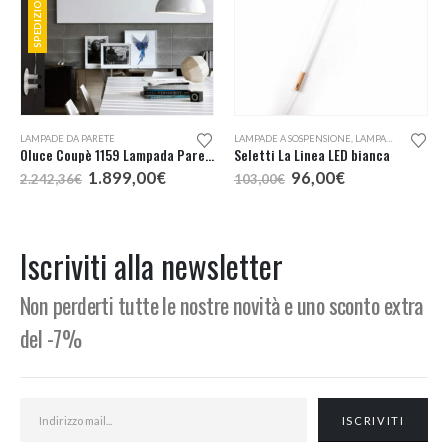
Questo prodotto ha più varianti. Le opzioni possono essere scelte nella pagina del prodotto
LAMPADE DA PARETE
LAMPADE A SOSPENSIONE
,
LAMPADE DA PARETE
Oluce Coupè 1159 Lampada Parete
Seletti La Linea LED bianca
Il
Il
Il
Il
1.899,00
€
96,00
€
2.242,36
€
103,00
€
prezzo
prezzo
prezzo
prezzo
originale
attuale
originale
attuale
era:
è:
era:
è:
2.242,36€.
1.899,00€.
103,00€.
96,00€.
Iscriviti alla newsletter
Non perderti tutte le nostre novità e uno sconto extra
del -7%