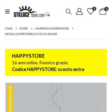
0
0
CASA
STORE
LAMPADE A SOSPENSIONE
METALLUX IMPOSSIBLE D. 45 CM 242.045
HAPPYSTORE
16 anni online. Il nostro grazie.
Codice HAPPYSTORE: sconto extra
SPEDIZIONE GRATUITA
SPEDIZIONE GRATUITA