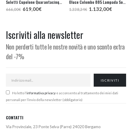
Seletti Cupolone Quarantacinque Sospensione
Oluce Colombo 885 Lampada Sospensione
Il
Il
Il
Il
619,00
€
1.132,00
€
666,00
€
1.338,34
€
prezzo
prezzo
prezzo
prezzo
originale
attuale
originale
attuale
era:
è:
era:
è:
666,00€.
619,00€.
1.338,34€.
1.132,00
Iscriviti alla newsletter
Non perderti tutte le nostre novità e uno sconto extra
del -7%
Ho letto l'
informativa privacy
e acconsento al trattamento dei miei dati
personali per l’invio della newsletter (obbligatorio)
CONTATTI
Via Provinciale, 23 Ponte Selva (Parre) 24020 Bergamo