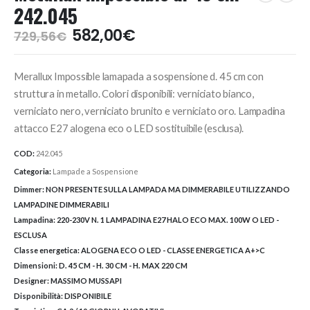
242.045
Il
Il
582,00
€
729,56
€
prezzo
prezzo
originale
attuale
Merallux Impossible lamapada a sospensione d. 45 cm con
era:
è:
729,56€.
582,00€.
struttura in metallo. Colori disponibili: verniciato bianco,
verniciato nero, verniciato brunito e verniciato oro. Lampadina
attacco E27 alogena eco o LED sostituibile (esclusa).
COD:
242.045
Categoria:
Lampade a Sospensione
Dimmer:
NON PRESENTE SULLA LAMPADA MA DIMMERABILE UTILIZZANDO
LAMPADINE DIMMERABILI
Lampadina:
220-230V N. 1 LAMPADINA E27 HALO ECO MAX. 100W O LED -
ESCLUSA
Classe energetica:
ALOGENA ECO O LED - CLASSE ENERGETICA A+>C
Dimensioni:
D. 45 CM - H. 30 CM - H. MAX 220 CM
Designer:
MASSIMO MUSSAPI
Disponibilità:
DISPONIBILE