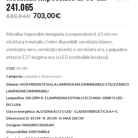
241.065
Il
Il
703,00
€
880,84
€
prezzo
prezzo
originale
attuale
Merallux Impossible lamapada a sospensione d. 65 cm con
era:
è:
880,84€.
703,00€.
struttura in metallo. Colori disponibili: verniciato bianco,
verniciato nero, verniciato brunito e verniciato oro. Lampadina
attacco E27 alogena eco o LED sostituibile (esclusa).
COD:
241.065
Categoria:
Lampade a Sospensione
Dimmer:
NON PRESENTE SULLA LAMPADA MA DIMMERABILE UTILIZZANDO
LAMPADINE DIMMERABILI
Lampadina:
220-230V N. 1 LAMPADINA E27 HALO ECO MAX. 100W O LED -
ESCLUSA
Classe energetica:
ALOGENA ECO O LED - CLASSE ENERGETICA A+>C
Dimensioni:
D. 65 CM - H. 35 CM - H. MAX 220 CM
Designer:
MASSIMO MUSSAPI
Disponibilità:
DISPONIBILE