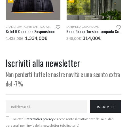
Questo prodotto ha più varianti. Le opzioni possono essere scelte nella pagina del prodotto
GRANDI LAMPADARI
,
LAMPADE A SOSPENSIONE
LAMPADE A SOSPENSIONE
Seletti Cupolone Sospensione
Redo Group Torsion Lampada Sospensione LED 74
cia
Il
Il
Il
Il
1.334,00
€
314,00
€
1.435,00
€
348,00
€
prezzo
prezzo
prezzo
prezzo
zzo:
originale
attuale
originale
attuale
era:
è:
era:
è:
38,00€
1.435,00€.
1.334,00€.
348,00€.
314,00€.
Iscriviti alla newsletter
44,00€
Non perderti tutte le nostre novità e uno sconto extra
del -7%
Ho letto l'
informativa privacy
e acconsento al trattamento dei miei dati
personali per l’invio della newsletter (obbligatorio)