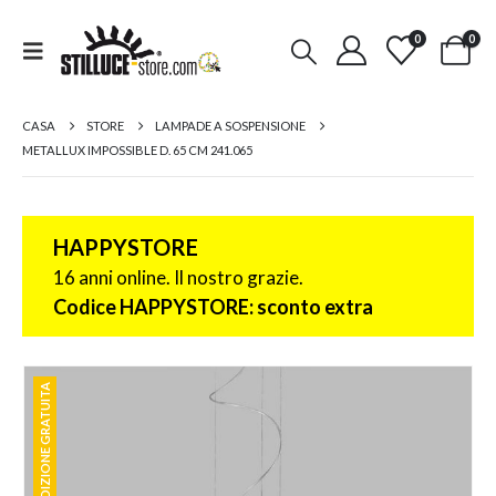
0
0
CASA
STORE
LAMPADE A SOSPENSIONE
METALLUX IMPOSSIBLE D. 65 CM 241.065
HAPPYSTORE
16 anni online. Il nostro grazie.
Codice HAPPYSTORE: sconto extra
SPEDIZIONE GRATUITA
SPEDIZIONE GRATUITA