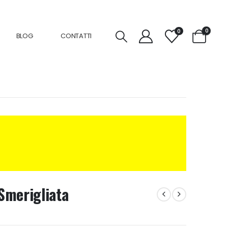
0
0
BLOG
CONTATTI
Smerigliata