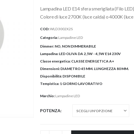
prezzo:
Lampadina LED E14 sfera smerigliata (Filo LED) 
da
3,10€
Colore di luce 2700K (luce calda) o 4000K (luce 
a
COD:
WLD3002X2S
3,50€
Categoria:
Lampadine LED
Dimmer:
NO, NON DIMMERABILE
Lampadina:
LED OLIVA DA 2,5W - 4,5W E14 230V
Classe energetica:
CLASSE ENERGETICA A+
Dimensioni:
DIAMETRO 45 MM. LUNGHEZZA 80 MM.
Disponibilità:
DISPONIBILE
Tempistica:
1 GIORNO LAVORATIVO
Marchio:
Lampadine LED
POTENZA