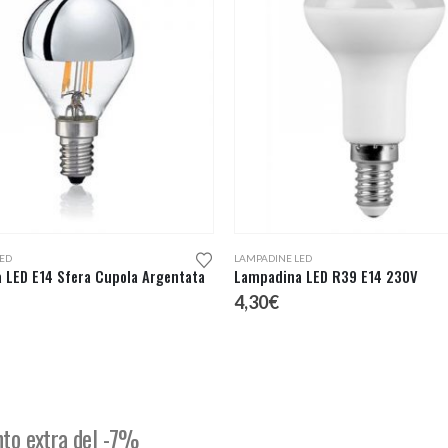
Questo prodotto ha più varianti. Le opzioni possono essere scelte nella pagina del prodotto
ED
LAMPADINE LED
 LED E14 Sfera Cupola Argentata
Lampadina LED R39 E14 230V
4,30
€
onto extra del -7%