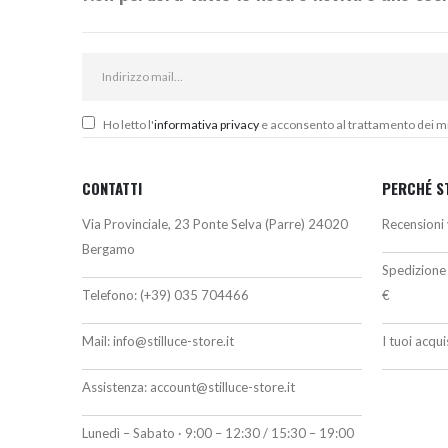
Ho letto l'
informativa privacy
e acconsento al trattamento dei miei
CONTATTI
PERCHÉ S
Via Provinciale, 23 Ponte Selva (Parre) 24020
Recensioni 
Bergamo
Spedizione 
Telefono:
(+39) 035 704466
€
Mail:
info@stilluce-store.it
I tuoi acqu
Assistenza:
account@stilluce-store.it
Lunedì – Sabato · 9:00 – 12:30 / 15:30 – 19:00