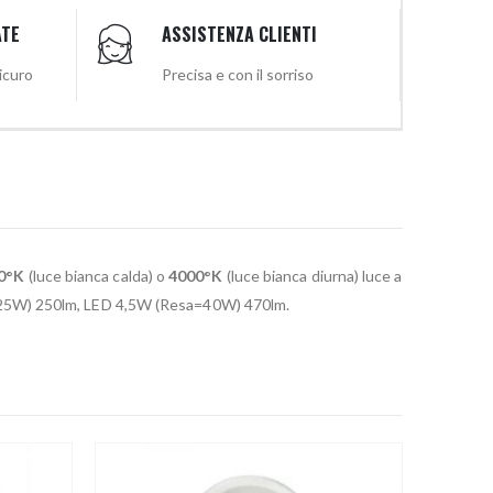
ATE
ASSISTENZA CLIENTI
sicuro
Precisa e con il sorriso
0°K
(luce bianca calda) o
4000°K
(luce bianca diurna) luce a
a=25W) 250lm, LED 4,5W (Resa=40W) 470lm.