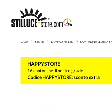
CASA
STORE
LAMPADINE LED
LAMPADINA LED E14 S
HAPPYSTORE
16 anni online. Il nostro grazie.
Codice HAPPYSTORE: sconto extra