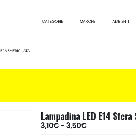
CATEGORIE
MARCHE
AMBIENTI
FERA SMERIGLIATA
Lampadina LED E14 Sfera 
Fascia
3,10
€
-
3,50
€
di