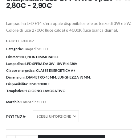
Fascia
2,80
€
-
2,90
€
di
prezzo:
Lampadina LED E14 sfera opale disponibile nelle potenze di 3W e 5W.
da
Colore di luce 2700K (luce calda) o 4000K (luce bianca diurna).
2,80€
a
COD:
ELD3003X2
2,90€
Categoria:
Lampadine LED
Dimmer:
NO, NON DIMMERABILE
Lampadina:
LED SFERA DA 3W - 5W E14 230V
Classe energetica:
CLASSE ENERGETICA A+
Dimensioni:
DIAMETRO 45 MM. LUNGHEZZA 78 MM.
Disponibilità:
DISPONIBILE
Tempistica:
1 GIORNO LAVORATIVO
Marchio:
Lampadine LED
POTENZA