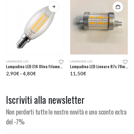
Questo prodotto ha più varianti. Le opzioni possono essere scelte nella pagina del prodotto
LAMPADINE LED
LAMPADINE LED
Lampadina LED E14 Oliva Filamento
Lampadina LED Lineare R7s 78mm 230V
Fascia
2,90
€
-
4,80
€
11,50
€
di
prezzo:
da
2,90€
Iscriviti alla newsletter
a
4,80€
Non perderti tutte le nostre novità e uno sconto extra
del -7%