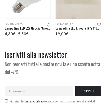
Questo prodotto ha più varianti. Le opzioni possono essere scelte nella pagina del prodotto
LAMPADINE LED
LAMPADINE LED
Lampadina LED E27 Goccia Smerigliata
Lampadina LED Lineare R7s 118mm 230V
Fascia
4,30
€
-
5,50
€
19,00
€
di
prezzo:
da
4,30€
Iscriviti alla newsletter
a
5,50€
Non perderti tutte le nostre novità e uno sconto extra
del -7%
Ho letto l'
informativa privacy
e acconsento al trattamento dei miei dati