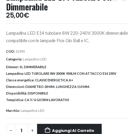
Dimmerabile
25,00
€
Lampadina LED E14 tubolare 8W 220-240V 3000K dimmerabile
compatibile con le lampade Flos Glo Ball e IC.
COD:
21390
Categoria:
Lampadine LED
Dimmer:
SI, DIMMERABILE
Lampadina:
LED TUBOLARE 8W 3000K 900LM CON ATTACCO E14 230V
Classe energetica:
CLASSE ENERGETICA A+
Dimensioni:
DIAMETRO 28 MM. LUNGHEZZA 110 MM.
Disponibilità:
DISPONIBILE
Tempistica:
CA 5 / 6 GIORNI LAVORATIVI
Marchio:
Lampadine LED
Aggiungi Al Carrello