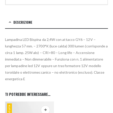
DESCRIZIONE
Lampadina LED Bispina da 2,4W con attacco GY6 – 12V –
lunghezza 57 mm. – 2700°K (luce calda) 300 lumen (corrisponde a
circa 1 lamp. 25W alo) – CRI>80 – Long life – Accensione
immediata – Non dimmerabile – Funziona con n. 1 alimentatore
per lampadine led 12V oppure un trasformatore 12V modello
toroidale o elettromeccanico – no elettronico (escluso). Classe
energetica E
TI POTREBBE INTERESSARE…