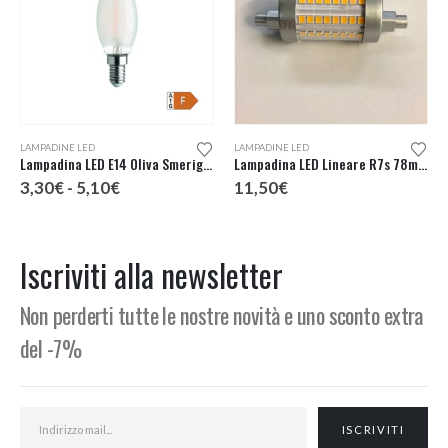
Questo prodotto ha più varianti. Le opzioni possono essere scelte nella pagina del prodotto
LAMPADINE LED
LAMPADINE LED
Lampadina LED E14 Oliva Smerigliata
Lampadina LED Lineare R7s 78mm 230V
Fascia
3,30
€
-
5,10
€
11,50
€
di
prezzo:
da
3,30€
Iscriviti alla newsletter
a
5,10€
Non perderti tutte le nostre novità e uno sconto extra
del -7%