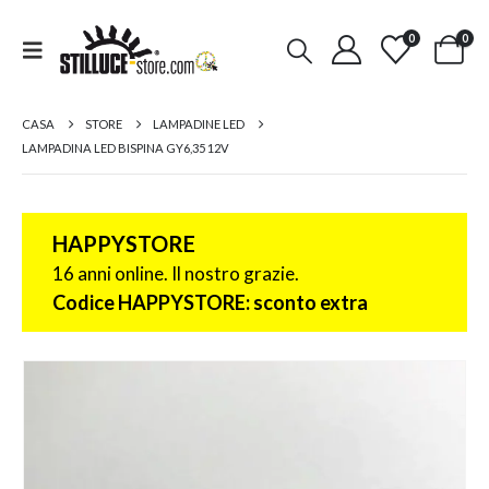
0
0
CASA
STORE
LAMPADINE LED
LAMPADINA LED BISPINA GY6,35 12V
HAPPYSTORE
16 anni online. Il nostro grazie.
Codice HAPPYSTORE: sconto extra