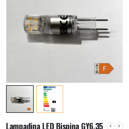
Lampadina LED Bispina GY6,35