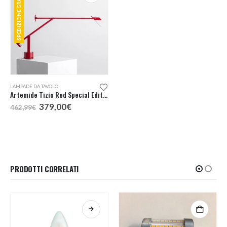
SPEDIZIONE GRATUITA
LAMPADE DA TAVOLO
Artemide Tizio Red Special Edition
Il
Il
379,00
€
462,99
€
prezzo
prezzo
originale
attuale
era:
è:
462,99€.
379,00€.
PRODOTTI CORRELATI