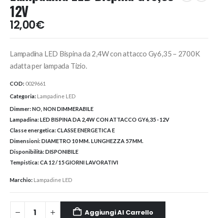
12V
12,00
€
Lampadina LED Bispina da 2,4W con attacco Gy6,35 – 2700K
adatta per lampada Tizio.
COD:
0029661
Categoria:
Lampadine LED
Dimmer:
NO, NON DIMMERABILE
Lampadina:
LED BISPINA DA 2,4W CON ATTACCO GY6,35 - 12V
Classe energetica:
CLASSE ENERGETICA E
Dimensioni:
DIAMETRO 10 MM. LUNGHEZZA 57 MM.
Disponibilità:
DISPONIBILE
Tempistica:
CA 12 / 15 GIORNI LAVORATIVI
Marchio:
Lampadine LED
Aggiungi Al Carrello