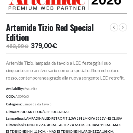
Artemide Tizio Red Special
Edition
Il
Il
379,00
€
462,99
€
prezzo
prezzo
originale
attuale
Artemide Tizio, lampada da tavolo a LED festeggia il suo
era:
è:
462,99€.
379,00€.
cinquantesimo anniversario con una special edition nel colore
rosso, contemporanea grazie alla nuova sorgente LED retrofit.
Availability:
Esaurito
COD:
A009060
Categoria:
Lampade da Tavolo
Dimmer:
PULSANTE ON/OFF SULLA BASE
Lampadina:
LAMPADINA LED RETROFIT 2,5W 191 LM GY6,35 12V - ESCLUSA
Dimensioni:
LUNGHEZZA 78 CM. - ALTEZZA 66 CM. - D. BASE 11 CM. - MAX
ESTENSIONE IN H. 119 CM. - MAX ESTENSIONE IN LARGHEZZA 108 CM.