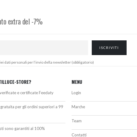
,00€.
83,00€.
320,00€.
295,00€.
onto extra del -7%
 dati personali per l’invio della newsletter (obbligatorio)
TILLUCE-STORE?
MENU
verificate e certificate Feedaty
Login
gratuita per gli ordini superiori a 99
Marche
Team
isti sono garantiti al 100%
Contatti