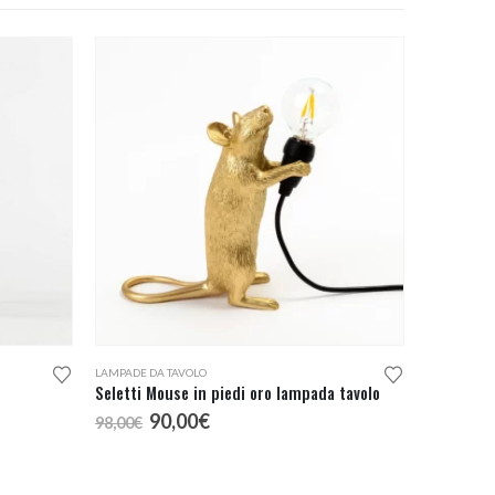
LAMPADE DA TAVOLO
Seletti Mouse in piedi oro lampada tavolo
Il
Il
90,00
€
98,00
€
prezzo
prezzo
originale
attuale
era:
è: