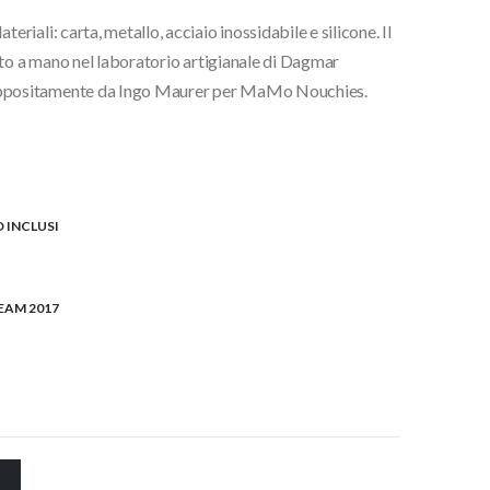
ali: carta, metallo, acciaio inossidabile e silicone. Il
ato a mano nel laboratorio artigianale di Dagmar
ppositamente da Ingo Maurer per MaMo Nouchies.
D INCLUSI
EAM 2017