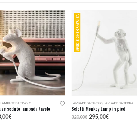
SPEDIZIONE GRATUITA
,
LAMPADE DA TAVOLO
LAMPADE DA TAVOLO
,
LAMPADE DA TERRA
use seduto lampada tavolo
Seletti Monkey Lamp in piedi
Il
Il
Il
3,00
€
295,00
€
320,00
€
rezzo
prezzo
prezzo
prezzo
iginale
attuale
originale
attuale
a:
è:
era:
è: