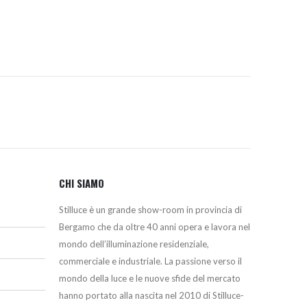
98,00€.
90,00€.
CHI SIAMO
Stilluce è un grande show-room in provincia di
Bergamo che da oltre 40 anni opera e lavora nel
mondo dell’illuminazione residenziale,
commerciale e industriale. La passione verso il
mondo della luce e le nuove sfide del mercato
hanno portato alla nascita nel 2010 di Stilluce-