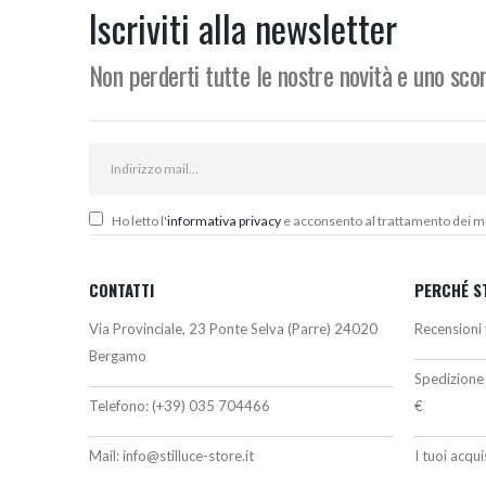
174,00€.
161,50€.
89
Iscriviti alla newsletter
Non perderti tutte le nostre novità e uno sc
Ho letto l'
informativa privacy
e acconsento al trattamento dei miei
CONTATTI
PERCHÉ S
Via Provinciale, 23 Ponte Selva (Parre) 24020
Recensioni 
Bergamo
Spedizione 
Telefono:
(+39) 035 704466
€
Mail:
info@stilluce-store.it
I tuoi acqu