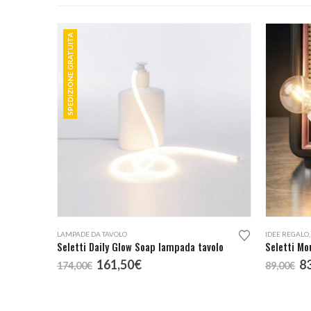
SPEDIZIONE GRATUITA
LAMPADE DA TAVOLO
IDEE REGALO
Seletti Daily Glow Soap lampada tavolo
Seletti Mo
Il
Il
Il
161,50
€
8
174,00
€
89,00
€
prezzo
prezzo
p
originale
attuale
or
era:
è:
er