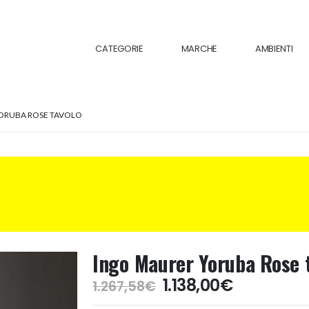
CATEGORIE
MARCHE
AMBIENTI
ORUBA ROSE TAVOLO
Ingo Maurer Yoruba Rose 
Il
Il
1.138,00
€
1.267,58
€
prezzo
prezzo