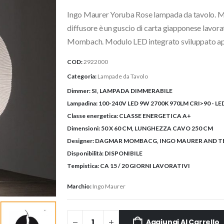
originale
attuale
Ingo Maurer Yoruba Rose lampada da tavolo. Materi
era:
è:
1.267,58€.
1.138,00€.
diffusore è un guscio di carta giapponese lavor
Mombach. Modulo LED integrato sviluppato a
COD:
2922000
Categoria:
Lampade da Tavolo
Dimmer:
SI, LAMPADA DIMMERABILE
Lampadina:
100-240V LED 9W 2700K 970LM CRI>90 - LE
Classe energetica:
CLASSE ENERGETICA A+
Dimensioni:
50 X 60 CM, LUNGHEZZA CAVO 250 CM
Designer:
DAGMAR MOMBACG, INGO MAURER AND T
Disponibilità:
DISPONIBILE
Tempistica:
CA 15 / 20 GIORNI LAVORATIVI
Marchio:
Ingo Maurer
Aggiungi Al Carrello